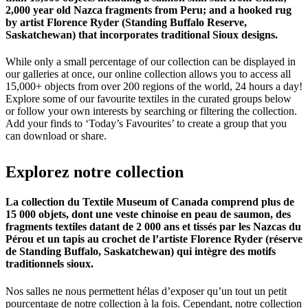
2,000 year old Nazca fragments from Peru; and a hooked rug
by artist Florence Ryder (Standing Buffalo Reserve,
Saskatchewan) that incorporates traditional Sioux designs.
While only a small percentage of our collection can be displayed in
our galleries at once, our online collection allows you to access all
15,000+ objects from over 200 regions of the world, 24 hours a day!
Explore some of our favourite textiles in the curated groups below
or follow your own interests by searching or filtering the collection.
Add your finds to ‘Today’s Favourites’ to create a group that you
can download or share.
Explorez
notre
collection
La collection du Textile Museum of Canada comprend plus de
15 000 objets, dont une veste chinoise en peau de saumon, des
fragments textiles datant de 2 000 ans et tissés par les Nazcas du
Pérou et un tapis au crochet de l’artiste Florence Ryder (réserve
de Standing Buffalo, Saskatchewan) qui intègre des motifs
traditionnels sioux.
Nos salles ne nous permettent hélas d’exposer qu’un tout un petit
pourcentage de notre collection à la fois. Cependant, notre collection