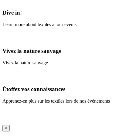
Learn More
Dive in!
Learn more about textiles at our events
Learn More
Vivez la nature sauvage
Vivez la nature sauvage
En savoir plus
Étoffez vos connaissances
Apprenez-en plus sur les textiles lors de nos événements
En savoir plus
iFrame Title
×