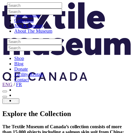
Skip to content
Search
Site Logo
Search
Visit
Search
Search
Programming
Collection
Join & Support
About The Museum
Search
Search
Search
Search
Shop
Blog
Donate
Facility Rentals
Contact
ENG
/
FR
Facebook
Instagram
Youtube
Donate
Explore
the
Collection
The Textile Museum of Canada’s collection consists of more
than 15,000 objects including a salmon skin suit from China;