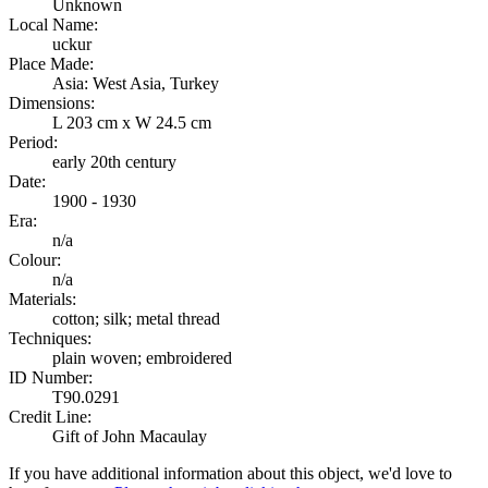
Unknown
Local Name:
uckur
Place Made:
Asia: West Asia, Turkey
Dimensions:
L 203 cm x W 24.5 cm
Period:
early 20th century
Date:
1900 - 1930
Era:
n/a
Colour:
n/a
Materials:
cotton; silk; metal thread
Techniques:
plain woven; embroidered
ID Number:
T90.0291
Credit Line:
Gift of John Macaulay
If you have additional information about this object, we'd love to