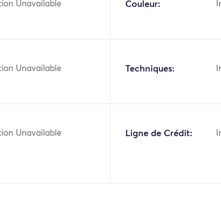
tion Unavailable
Couleur:
I
tion Unavailable
Techniques:
I
tion Unavailable
Ligne de Crédit:
I