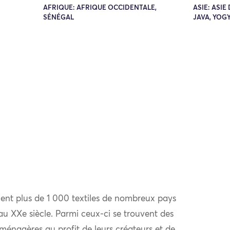
AFRIQUE: AFRIQUE OCCIDENTALE,
ASIE: ASIE
SÉNÉGAL
JAVA, YOG
ent plus de 1 000 textiles de nombreux pays
au XXe siècle. Parmi ceux-ci se trouvent des
 ménagères au profit de leurs créateurs et de