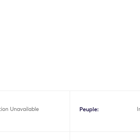
tion Unavailable
Peuple:
I