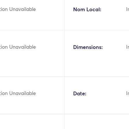
tion Unavailable
Nom Local:
I
tion Unavailable
Dimensions:
I
tion Unavailable
Date:
I