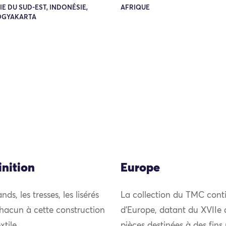
SIE DU SUD-EST, INDONÉSIE,
AFRIQUE
YOGYAKARTA
inition
Europe
s, les tresses, les lisérés
La collection du TMC conti
t chacun à cette construction
d’Europe, datant du XVIIe 
tile.
pièces destinées à des fins