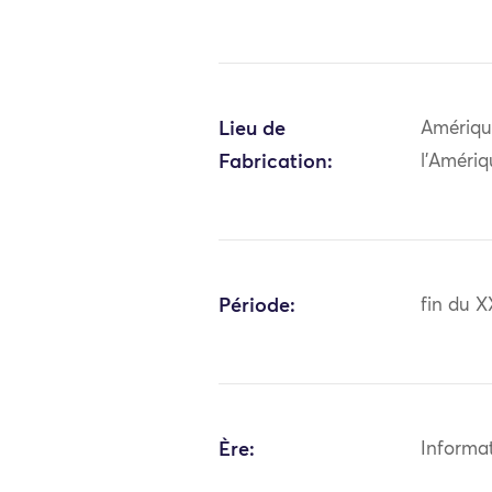
Lieu de
Amériqu
Fabrication:
l'Améri
Période:
fin du X
Ère:
Informa