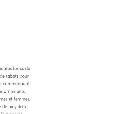
hautes terres du
 de rabats pour
d’une communauté
res ornements,
mmes et femmes,
 de bicyclette,