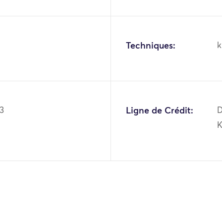
Techniques:
k
43
Ligne de Crédit:
D
K