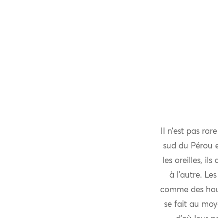
Il n’est pas ra
sud du Pérou e
les oreilles, i
à l’autre. Le
comme des houp
se fait au moy