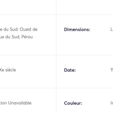
e du Sud: Ouest de
Dimensions:
L
que du Sud, Pérou
Xe siècle
Date:
1
tion Unavailable
Couleur:
I