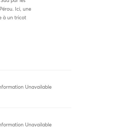
 Sud par les
érou. Ici, une
e à un tricot
nformation Unavailable
nformation Unavailable