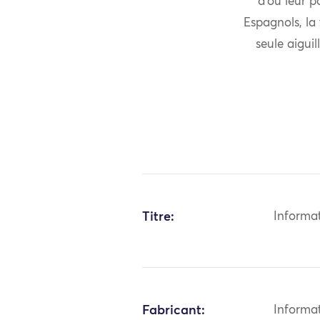
d’où leur p
Espagnols, la
seule aiguil
Titre:
Informa
Fabricant:
Informa