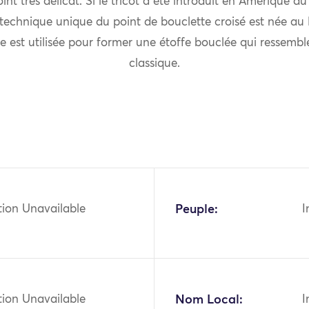
oint très délicat. Si le tricot a été introduit en Amérique du
 technique unique du point de bouclette croisé est née au P
le est utilisée pour former une étoffe bouclée qui ressembl
classique.
tion Unavailable
Peuple:
I
tion Unavailable
Nom Local:
I