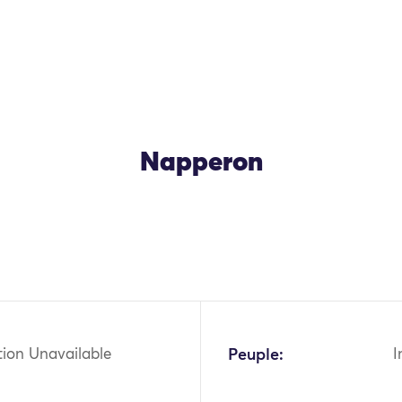
Napperon
OK
tion Unavailable
Peuple:
I