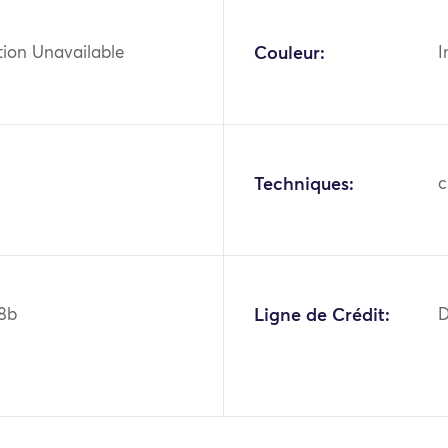
tion Unavailable
Couleur:
I
Techniques:
c
8b
Ligne de Crédit:
D