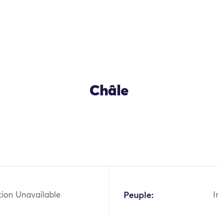
Châle
tion Unavailable
Peuple:
I