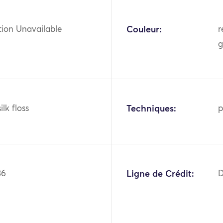
tion Unavailable
Couleur:
r
g
ilk floss
Techniques:
p
36
Ligne de Crédit:
D