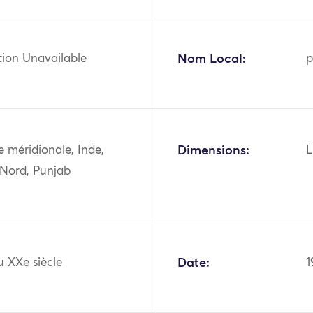
tion Unavailable
Nom Local:
p
ie méridionale, Inde,
Dimensions:
L
 Nord, Punjab
u XXe siècle
Date:
1