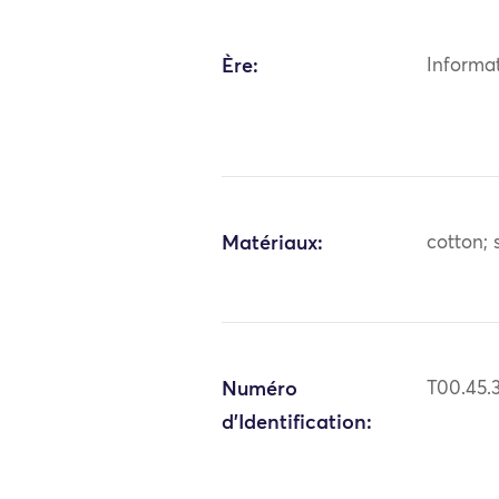
Ère:
Informa
Matériaux:
cotton; s
Numéro
T00.45.
d'Identification: