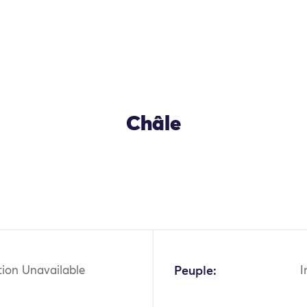
Châle
OK
tion Unavailable
Peuple:
I