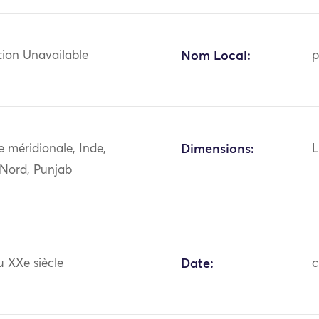
tion Unavailable
Nom Local:
p
ie méridionale, Inde,
Dimensions:
L
 Nord, Punjab
u XXe siècle
Date:
c