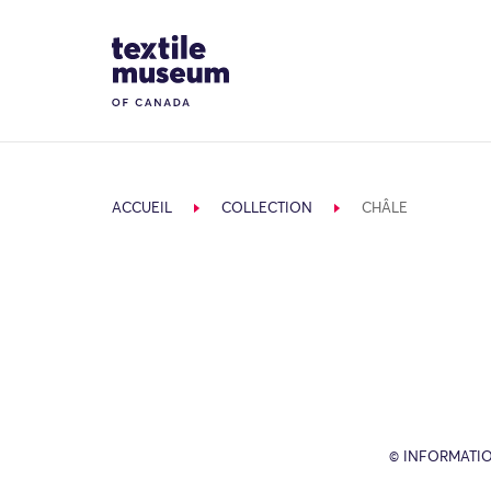
Skip to content
Site Logo
ACCUEIL
COLLECTION
CHÂLE
© INFORMATIO