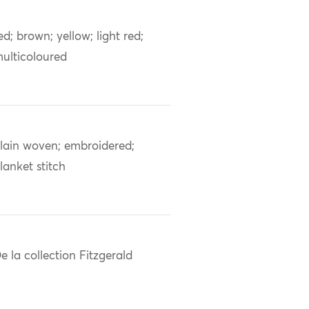
ed; brown; yellow; light red;
ulticoloured
lain woven; embroidered;
lanket stitch
e la collection Fitzgerald