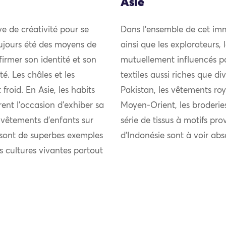
Asie
uve de créativité pour se
Dans l’ensemble de cet imm
ujours été des moyens de
ainsi que les explorateurs,
firmer son identité et son
mutuellement influencés pou
 Les châles et les
textiles aussi riches que di
froid. En Asie, les habits
Pakistan, les vêtements roy
rent l’occasion d’exhiber sa
Moyen-Orient, les broderie
s vêtements d’enfants sur
série de tissus à motifs pro
s sont de superbes exemples
d’Indonésie sont à voir ab
es cultures vivantes partout