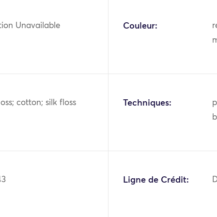
tion Unavailable
Couleur:
r
m
oss; cotton; silk floss
Techniques:
p
b
43
Ligne de Crédit:
D