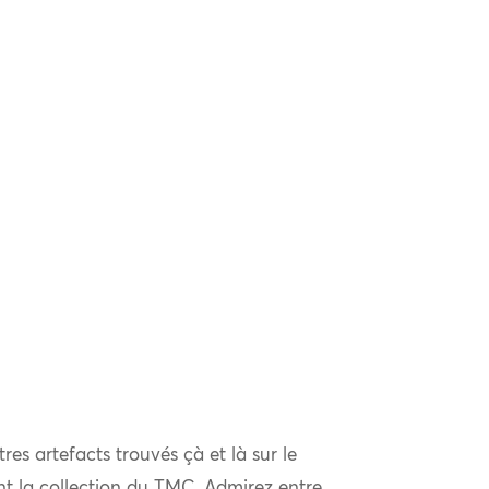
tres artefacts trouvés çà et là sur le
ent la collection du TMC. Admirez entre