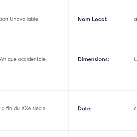
tion Unavailable
Nom Local:
a
 Afrique occidentale,
Dimensions:
L
 la fin du XXe siècle
Date:
c