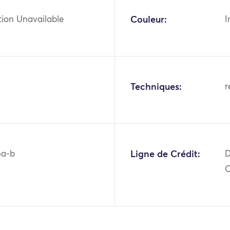
tion Unavailable
Couleur:
I
Techniques:
r
6a-b
Ligne de Crédit:
D
O