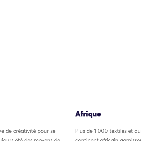
Afrique
uve de créativité pour se
Plus de 1 000 textiles et au
ujours été des moyens de
continent africain garniss