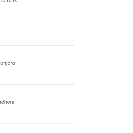
la tête.
anjara
ndhoni