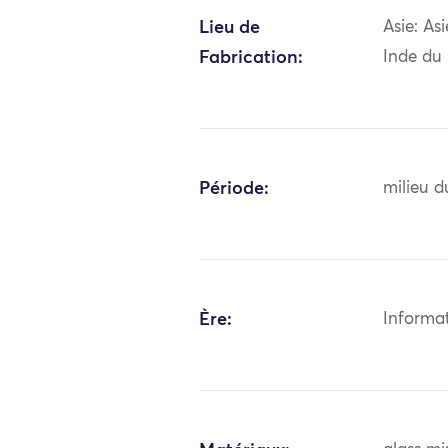
Lieu de
Asie: As
Fabrication:
Inde du
Période:
milieu d
Ère:
Informa