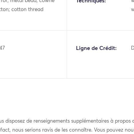
rror; metal bead; cowrie
Techniques:
w
otton; cotton thread
w
147
Ligne de Crédit:
D
us disposez de renseignements supplémentaires à propos 
fact, nous serions ravis de les connaître. Vous pouvez nou