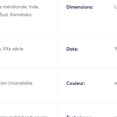
ie méridionale, Inde,
Dimensions:
L
 Sud, Karnataka
u XXe siècle
Date:
1
tion Unavailable
Couleur:
w