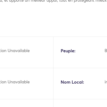
u, et apporte un meilleur appui, tout en protégeant mieux 
tion Unavailable
Peuple:
B
tion Unavailable
Nom Local:
i