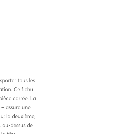
sporter tous les
ation. Ce fichu
pièce carrée. La
c – assure une
au; la deuxième,
t, au-dessus de