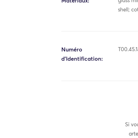
Matériaux:
glass mi
shell; c
Numéro
T00.45.
d'Identification:
Si vo
arte