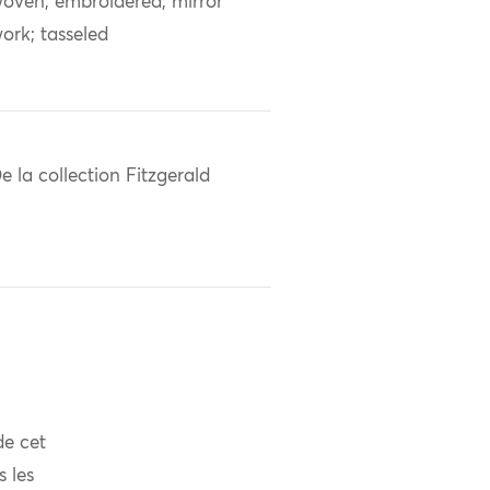
oven; embroidered; mirror
ork; tasseled
e la collection Fitzgerald
de cet
s les