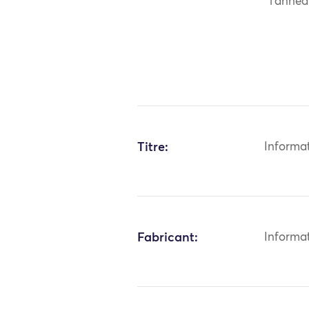
l’annea
Titre:
Informa
Fabricant:
Informa