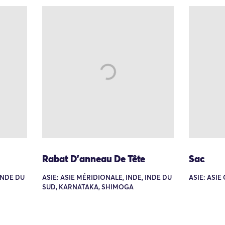
Rabat D'anneau De Tête
Sac
 INDE DU
ASIE: ASIE MÉRIDIONALE, INDE, INDE DU
ASIE: ASI
SUD, KARNATAKA, SHIMOGA