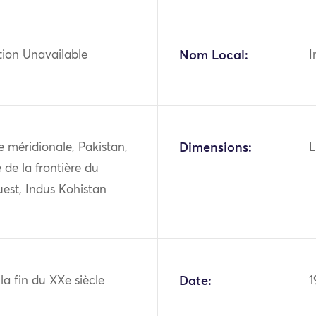
tion Unavailable
Nom Local:
I
ie méridionale, Pakistan,
Dimensions:
L
 de la frontière du
est, Indus Kohistan
 la fin du XXe siècle
Date:
1