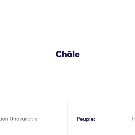
Châle
OK
tion Unavailable
Peuple:
I