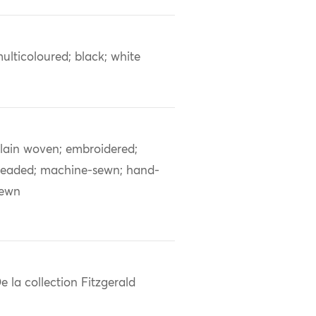
ulticoloured; black; white
lain woven; embroidered;
eaded; machine-sewn; hand-
sewn
e la collection Fitzgerald