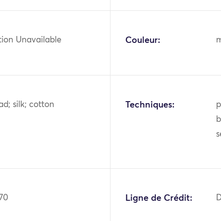
tion Unavailable
Couleur:
m
ad; silk; cotton
Techniques:
p
b
170
Ligne de Crédit:
D