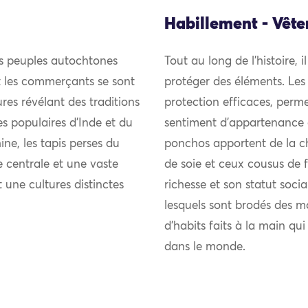
Habillement - Vêt
es peuples autochtones
Tout au long de l’histoire, i
et les commerçants se sont
protéger des éléments. Les
res révélant des traditions
protection efficaces, perme
ies populaires d’Inde et du
sentiment d’appartenance 
ne, les tapis perses du
ponchos apportent de la chal
 centrale et une vaste
de soie et ceux cousus de fi
t une cultures distinctes
richesse et son statut soci
lesquels sont brodés des m
d’habits faits à la main qu
dans le monde.