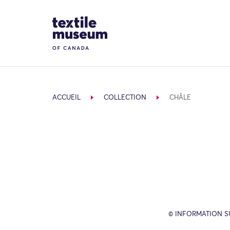
Skip to content
Site Logo
ACCUEIL
COLLECTION
CHÂLE
© INFORMATION SU