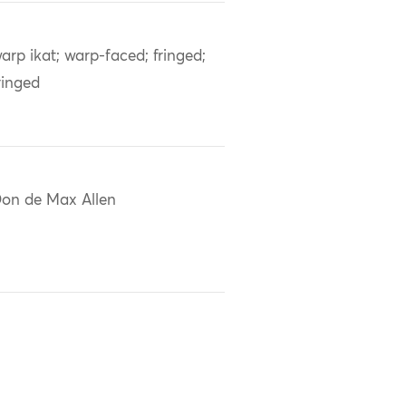
arp ikat; warp-faced; fringed;
ringed
on de Max Allen