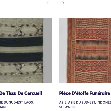
De Tissu De Cercueil
Pièce D’étoffe Funéraire
SIE DU SUD-EST, LAOS,
ASIE: ASIE DU SUD-EST, INDONÉS
HAN
SULAWESI