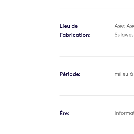
Lieu de
Asie: As
Fabrication:
Sulawes
Période:
milieu à
Ère:
Informa