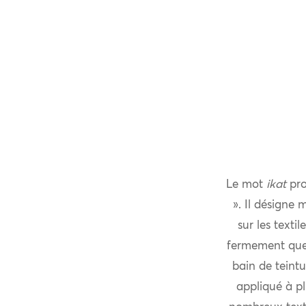
Le mot
ikat
pro
». Il désigne
sur les texti
fermement que 
bain de teintu
appliqué à pl