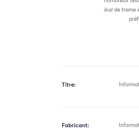
nombreux texti
ikat
de trame 
préf
Titre:
Informa
Fabricant:
Informa