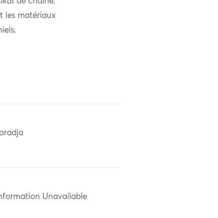
ikat
de chaîne,
nt les matériaux
iels.
oradja
nformation Unavailable