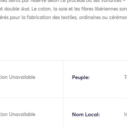
les teints par réserve selon ce procédé ou ses variantes –
et double
ikat
. Le coton, la soie et les fibres libériennes so
érés pour la fabrication des textiles, ordinaires ou cérémon
tion Unavailable
Peuple:
T
tion Unavailable
Nom Local:
I