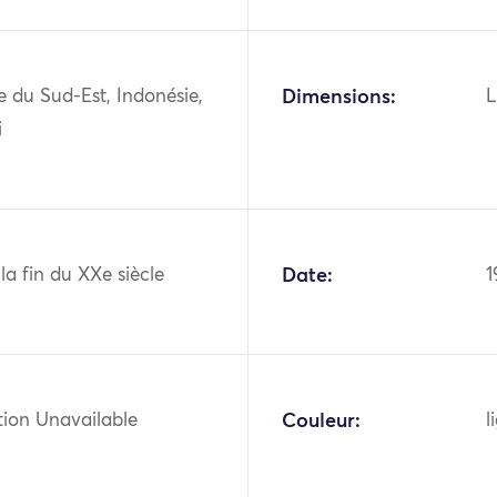
ie du Sud-Est, Indonésie,
Dimensions:
L
i
 la fin du XXe siècle
Date:
1
tion Unavailable
Couleur:
l