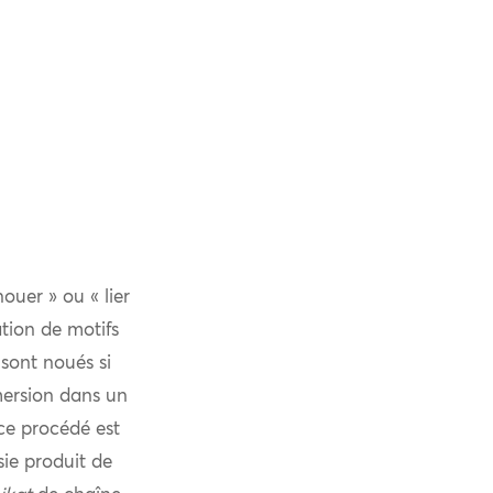
nouer » ou « lier
tion de motifs
 sont noués si
mersion dans un
 ce procédé est
sie produit de