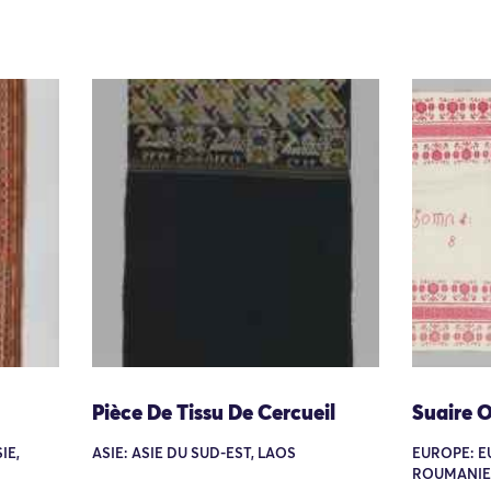
Pièce De Tissu De Cercueil
Suaire O
IE,
ASIE: ASIE DU SUD-EST, LAOS
EUROPE: E
ROUMANIE,