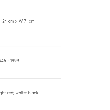
 124 cm x W 71 cm
946 - 1999
ight red; white; black