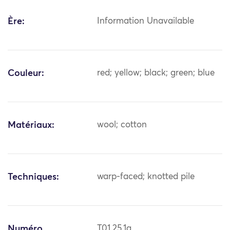
Ère:
Information Unavailable
Couleur:
red; yellow; black; green; blue
Matériaux:
wool; cotton
Techniques:
warp-faced; knotted pile
Numéro
T01.25.1a