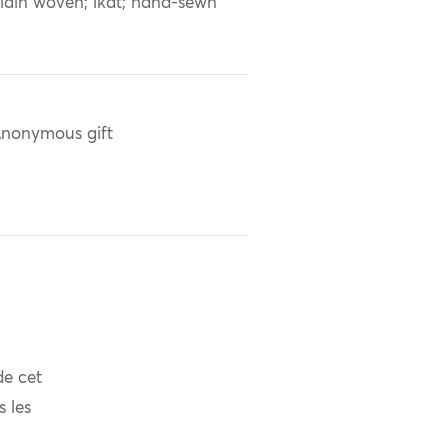
lain woven; ikat; hand-sewn
nonymous gift
de cet
s les