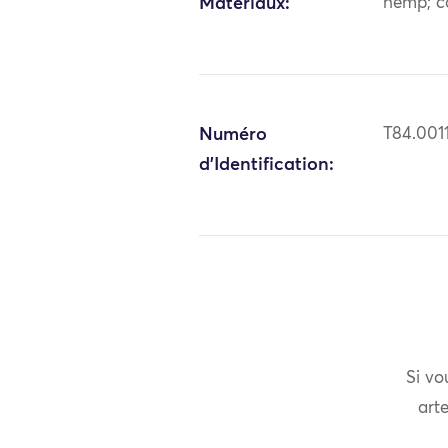
Matériaux:
hemp; c
Numéro
T84.001
d'Identification:
Si vo
arte