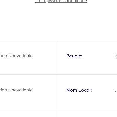
La Tapisserie Canadienne
tion Unavailable
Peuple:
I
tion Unavailable
Nom Local:
y