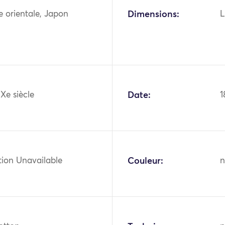
ie orientale, Japon
Dimensions:
L
IXe siècle
Date:
1
tion Unavailable
Couleur:
n