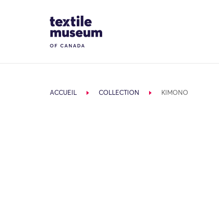
Skip to content
Site Logo
ACCUEIL
COLLECTION
KIMONO