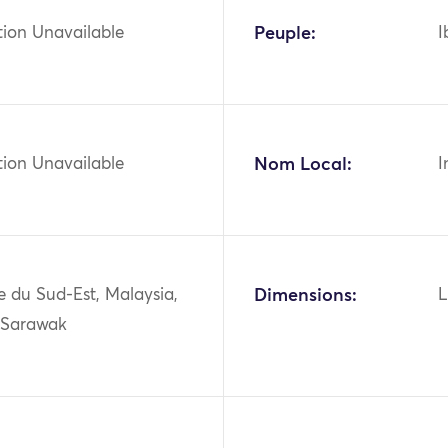
tion Unavailable
Peuple:
I
tion Unavailable
Nom Local:
I
ie du Sud-Est, Malaysia,
Dimensions:
L
 Sarawak