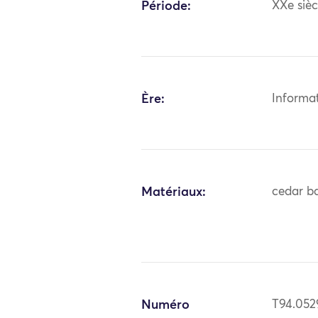
Période:
XXe sièc
Ère:
Informa
Matériaux:
cedar ba
Numéro
T94.052