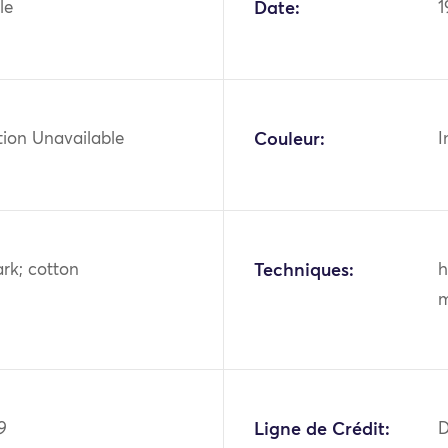
le
Date:
1
tion Unavailable
Couleur:
I
rk; cotton
Techniques:
h
m
9
Ligne de Crédit:
D