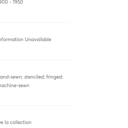
900 - 1950
nformation Unavailable
and-sewn; stenciled; fringed;
achine-sewn
e la collection