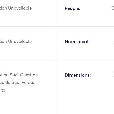
tion Unavailable
Peuple:
tion Unavailable
Nom Local:
I
e du Sud: Ouest de
Dimensions:
L
ue du Sud, Pérou,
lta