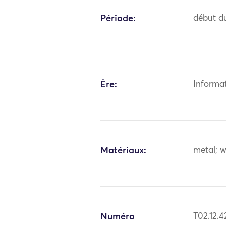
Période:
début du
Ère:
Informa
Matériaux:
metal; 
Numéro
T02.12.4