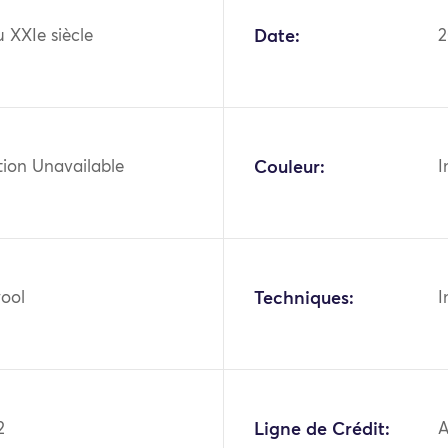
 XXIe siècle
Date:
2
tion Unavailable
Couleur:
I
wool
Techniques:
I
2
Ligne de Crédit:
A