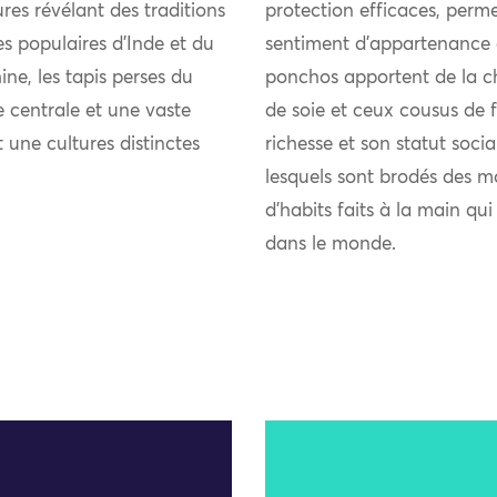
res révélant des traditions
protection efficaces, perme
ies populaires d’Inde et du
sentiment d’appartenance 
ne, les tapis perses du
ponchos apportent de la chal
 centrale et une vaste
de soie et ceux cousus de fi
t une cultures distinctes
richesse et son statut soci
lesquels sont brodés des m
d’habits faits à la main qu
dans le monde.