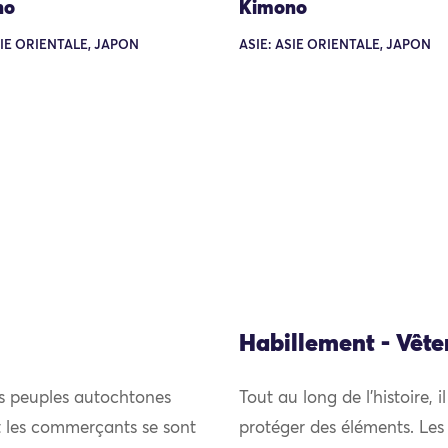
no
Kimono
SIE ORIENTALE, JAPON
ASIE: ASIE ORIENTALE, JAPON
Habillement - Vêt
es peuples autochtones
Tout au long de l’histoire, i
et les commerçants se sont
protéger des éléments. Les