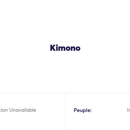
Kimono
OK
tion Unavailable
Peuple:
I