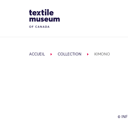
Skip to content
Site Logo
ACCUEIL
COLLECTION
KIMONO
© IN