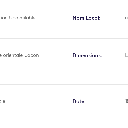
tion Unavailable
Nom Local:
u
ie orientale, Japon
Dimensions:
L
cle
Date:
1