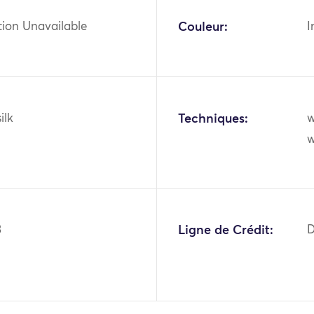
tion Unavailable
Couleur:
I
ilk
Techniques:
w
w
3
Ligne de Crédit:
D