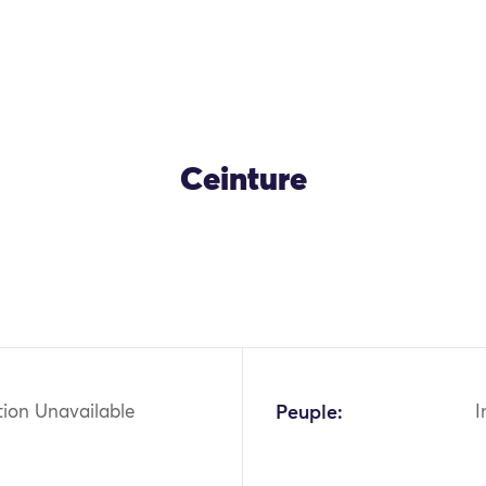
Ceinture
OK
tion Unavailable
Peuple:
I