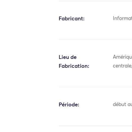
Fabricant:
Informa
Lieu de
Amériqu
Fabrication:
central
Période:
début au