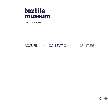
Skip to content
Site Logo
ACCUEIL
COLLECTION
CEINTURE
© IN