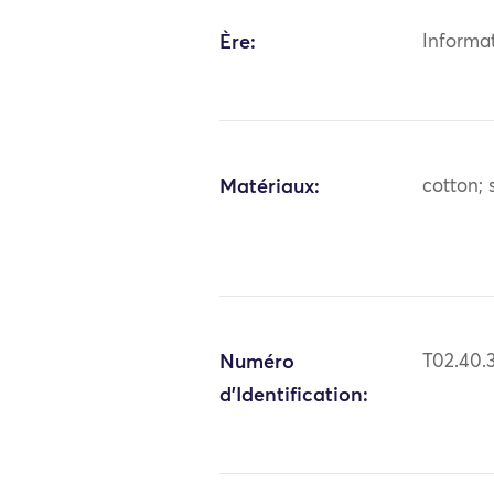
Ère:
Informa
Matériaux:
cotton; s
Numéro
T02.40.
d'Identification: