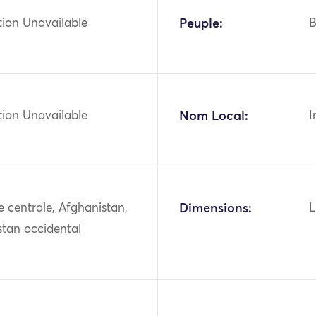
tion Unavailable
Peuple:
B
tion Unavailable
Nom Local:
I
ie centrale, Afghanistan,
Dimensions:
L
stan occidental