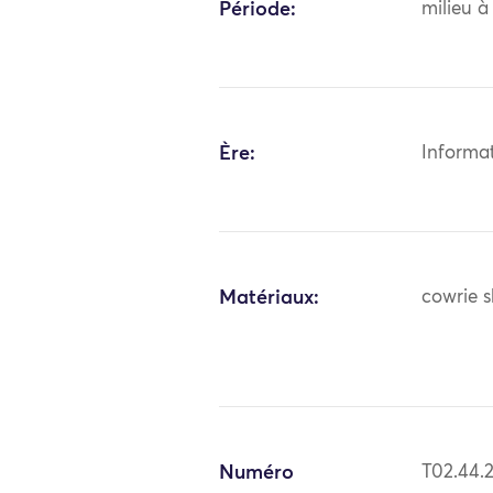
Période:
milieu à
Ère:
Informa
Matériaux:
cowrie s
Numéro
T02.44.