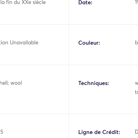
 la fin du XXe siècle
Date:
1
tion Unavailable
Couleur:
b
hell; wool
Techniques:
w
t
25
Ligne de Crédit:
D