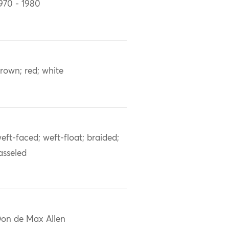
970 - 1980
rown; red; white
eft-faced; weft-float; braided;
asseled
on de Max Allen