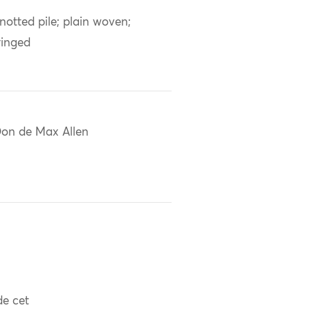
notted pile; plain woven;
ringed
on de Max Allen
de cet