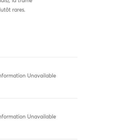
lais), la trame
utôt rares.
nformation Unavailable
nformation Unavailable