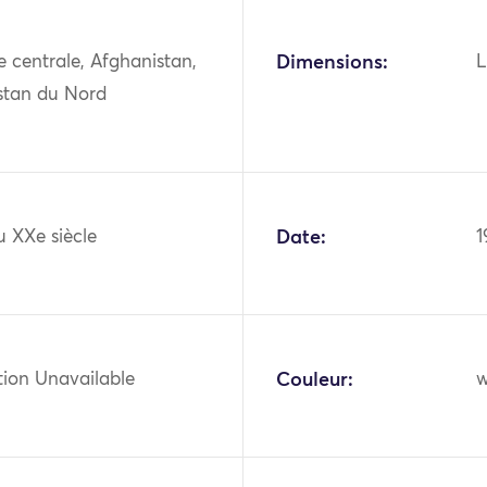
ie centrale, Afghanistan,
Dimensions:
L
stan du Nord
u XXe siècle
Date:
1
tion Unavailable
Couleur:
w