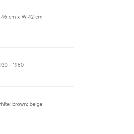
 46 cm x W 42 cm
930 - 1960
hite; brown; beige