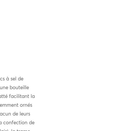
cs à sel de
’une bouteille
té facilitant la
quemment ornés
hacun de leurs
la confection de