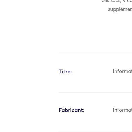
ces sacs, y co
supplément
Titre:
Informa
Fabricant:
Informa