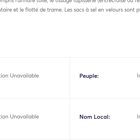
mpris l’armure toile, le tissage tapisserie (entrecroisé ou re
aire et le flotté de trame. Les sacs à sel en velours sont pl
tion Unavailable
Peuple:
I
tion Unavailable
Nom Local:
I