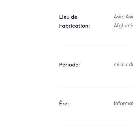
Lieu de
Asie: As
Fabrication:
Afghani
Période:
milieu d
Ère:
Informa