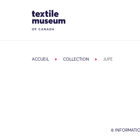
Skip to content
Site Logo
ACCUEIL
COLLECTION
JUPE
© INFORMATIO