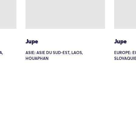
Jupe
Jupe
A,
ASIE: ASIE DU SUD-EST, LAOS,
EUROPE: E
HOUAPHAN
SLOVAQUI