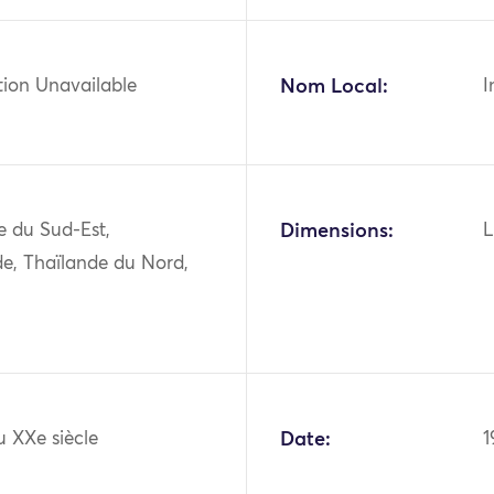
tion Unavailable
Nom Local:
I
ie du Sud-Est,
Dimensions:
L
de, Thaïlande du Nord,
u XXe siècle
Date:
1