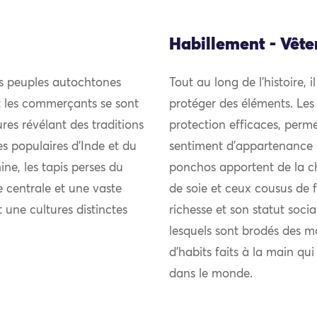
Habillement - Vêt
es peuples autochtones
Tout au long de l’histoire, i
et les commerçants se sont
protéger des éléments. Les
res révélant des traditions
protection efficaces, perme
ies populaires d’Inde et du
sentiment d’appartenance 
ne, les tapis perses du
ponchos apportent de la chal
 centrale et une vaste
de soie et ceux cousus de fi
t une cultures distinctes
richesse et son statut soci
lesquels sont brodés des m
d’habits faits à la main qu
dans le monde.