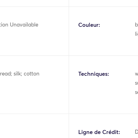
tion Unavailable
Couleur:
b
l
read; silk; cotton
Techniques:
w
s
s
Ligne de Crédit:
D