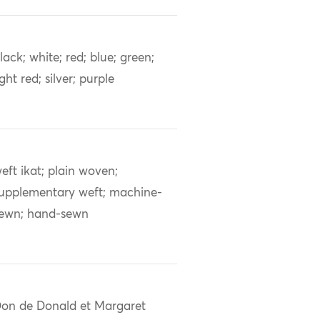
lack; white; red; blue; green;
ight red; silver; purple
eft ikat; plain woven;
upplementary weft; machine-
ewn; hand-sewn
on de Donald et Margaret