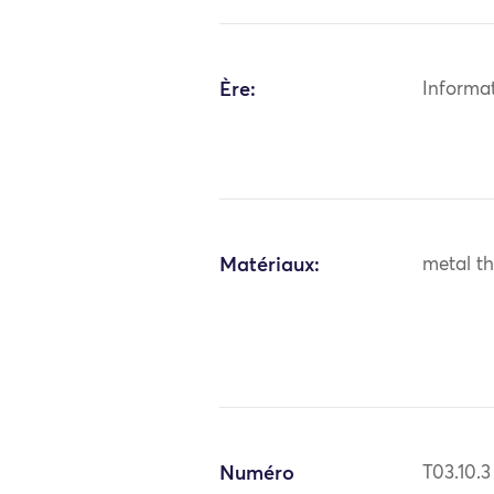
Ère:
Informa
Matériaux:
metal th
Numéro
T03.10.3