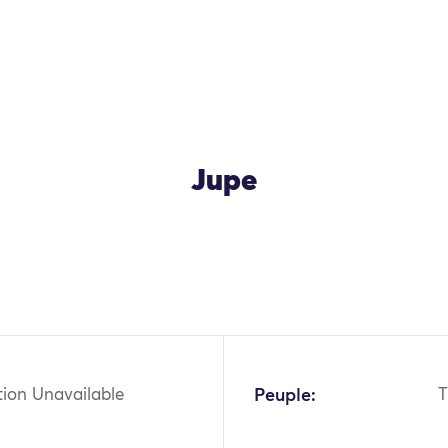
Jupe
OK
tion Unavailable
Peuple:
T