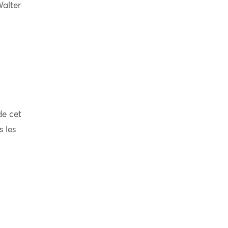
alter
de cet
s les