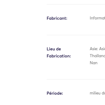
Fabricant:
Informa
Lieu de
Asie: As
Fabrication:
Thaïlan
Nan
Période:
milieu d