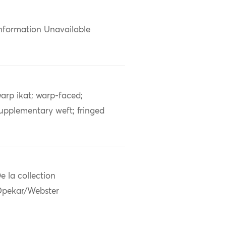
nformation Unavailable
arp ikat; warp-faced;
upplementary weft; fringed
e la collection
pekar/Webster