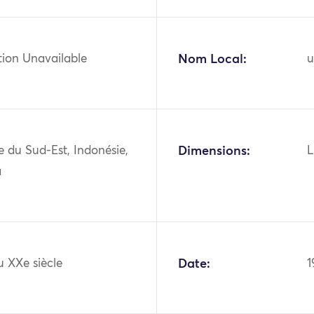
tion Unavailable
Nom Local:
u
ie du Sud-Est, Indonésie,
Dimensions:
L
a
u XXe siècle
Date:
1