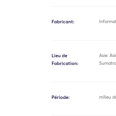
Fabricant:
Informa
Lieu de
Asie: As
Fabrication:
Sumatr
Période:
milieu d