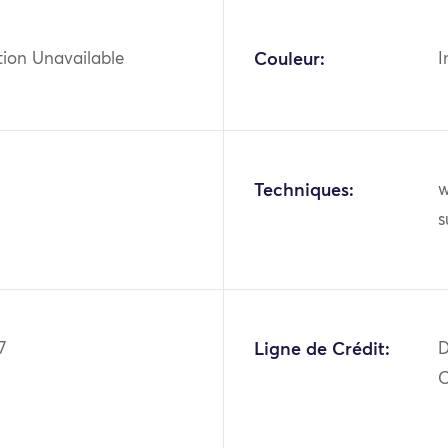
tion Unavailable
Couleur:
I
Techniques:
w
s
7
Ligne de Crédit:
D
O