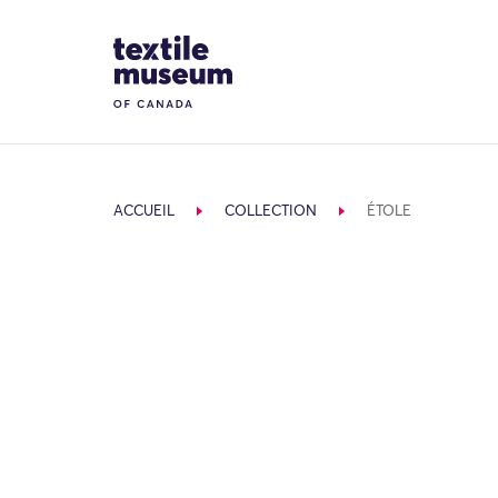
Skip to content
Site Logo
ACCUEIL
COLLECTION
ÉTOLE