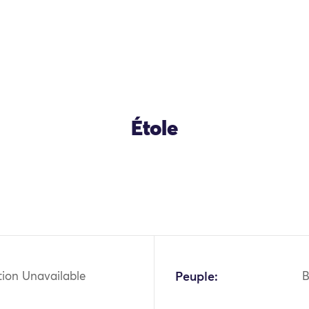
Étole
tion Unavailable
Peuple:
B