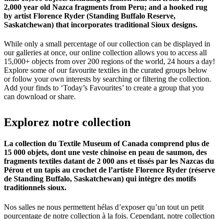
2,000 year old Nazca fragments from Peru; and a hooked rug
by artist Florence Ryder (Standing Buffalo Reserve,
Saskatchewan) that incorporates traditional Sioux designs.
While only a small percentage of our collection can be displayed in
our galleries at once, our online collection allows you to access all
15,000+ objects from over 200 regions of the world, 24 hours a day!
Explore some of our favourite textiles in the curated groups below
or follow your own interests by searching or filtering the collection.
Add your finds to ‘Today’s Favourites’ to create a group that you
can download or share.
Explorez
notre
collection
La collection du Textile Museum of Canada comprend plus de
15 000 objets, dont une veste chinoise en peau de saumon, des
fragments textiles datant de 2 000 ans et tissés par les Nazcas du
Pérou et un tapis au crochet de l’artiste Florence Ryder (réserve
de Standing Buffalo, Saskatchewan) qui intègre des motifs
traditionnels sioux.
Nos salles ne nous permettent hélas d’exposer qu’un tout un petit
pourcentage de notre collection à la fois. Cependant, notre collection