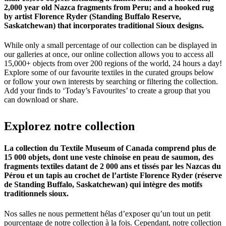
2,000 year old Nazca fragments from Peru; and a hooked rug
by artist Florence Ryder (Standing Buffalo Reserve,
Saskatchewan) that incorporates traditional Sioux designs.
While only a small percentage of our collection can be displayed in
our galleries at once, our online collection allows you to access all
15,000+ objects from over 200 regions of the world, 24 hours a day!
Explore some of our favourite textiles in the curated groups below
or follow your own interests by searching or filtering the collection.
Add your finds to ‘Today’s Favourites’ to create a group that you
can download or share.
Explorez
notre
collection
La collection du Textile Museum of Canada comprend plus de
15 000 objets, dont une veste chinoise en peau de saumon, des
fragments textiles datant de 2 000 ans et tissés par les Nazcas du
Pérou et un tapis au crochet de l’artiste Florence Ryder (réserve
de Standing Buffalo, Saskatchewan) qui intègre des motifs
traditionnels sioux.
Nos salles ne nous permettent hélas d’exposer qu’un tout un petit
pourcentage de notre collection à la fois. Cependant, notre collection