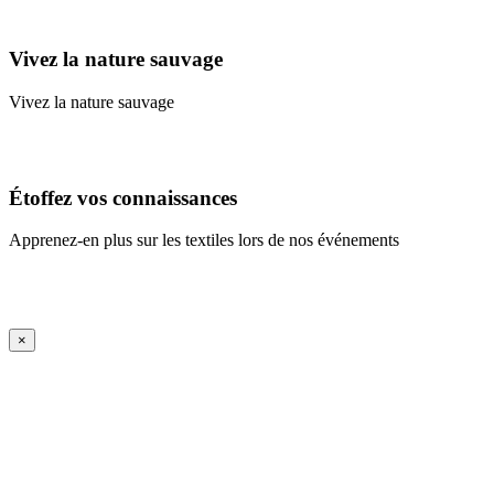
Learn More
Vivez la nature sauvage
Vivez la nature sauvage
En savoir plus
Étoffez vos connaissances
Apprenez-en plus sur les textiles lors de nos événements
En savoir plus
iFrame Title
×