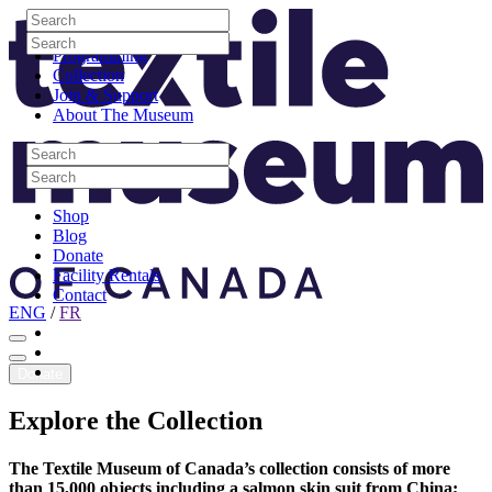
Skip to content
Search
Site Logo
Search
Visit
Search
Search
Programming
Collection
Join & Support
About The Museum
Search
Search
Search
Search
Shop
Blog
Donate
Facility Rentals
Contact
ENG
/
FR
Facebook
Instagram
Youtube
Donate
Explore
the
Collection
The Textile Museum of Canada’s collection consists of more
than 15,000 objects including a salmon skin suit from China;