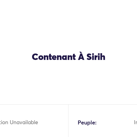
Contenant À Sirih
tion Unavailable
Peuple:
I