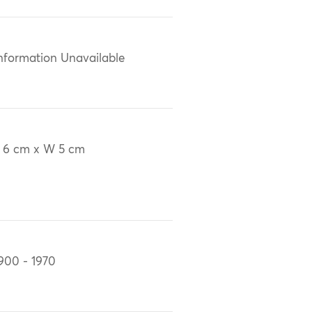
nformation Unavailable
 6 cm x W 5 cm
900 - 1970