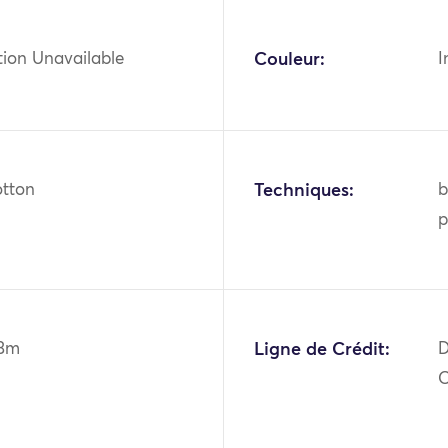
tion Unavailable
Couleur:
I
otton
Techniques:
b
p
63m
Ligne de Crédit:
D
O