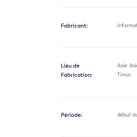
Fabricant:
Informa
Lieu de
Asie: As
Fabrication:
Timor
Période:
début au