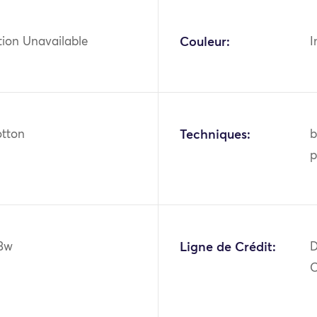
tion Unavailable
Couleur:
I
otton
Techniques:
b
p
3w
Ligne de Crédit:
D
O