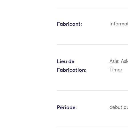
Fabricant:
Informa
Lieu de
Asie: As
Fabrication:
Timor
Période:
début au