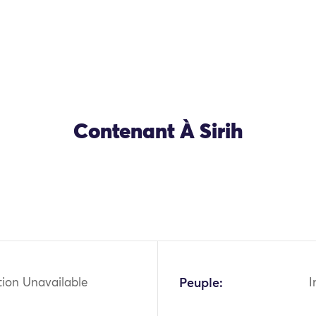
Contenant À Sirih
tion Unavailable
Peuple:
I