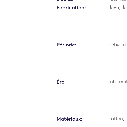
Fabrication:
Java, J
Période:
début du
Ère:
Informa
Matériaux:
cotton; 