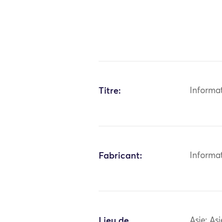
Titre:
Informa
Fabricant:
Informa
Lieu de
Asie: As