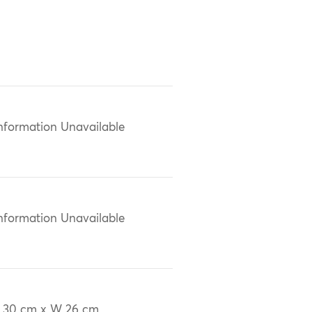
nformation Unavailable
nformation Unavailable
 30 cm x W 26 cm