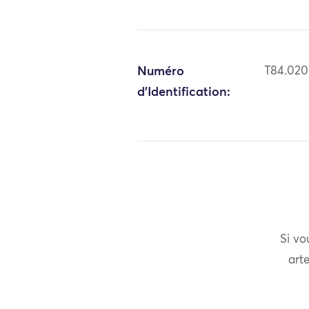
Numéro
T84.02
d'Identification:
Si vo
arte