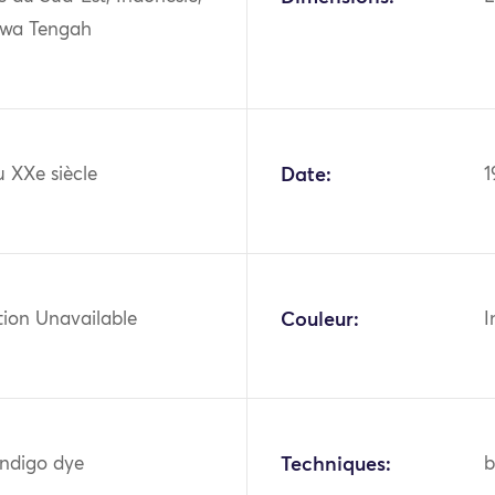
awa Tengah
 XXe siècle
Date:
1
tion Unavailable
Couleur:
I
indigo dye
Techniques:
b