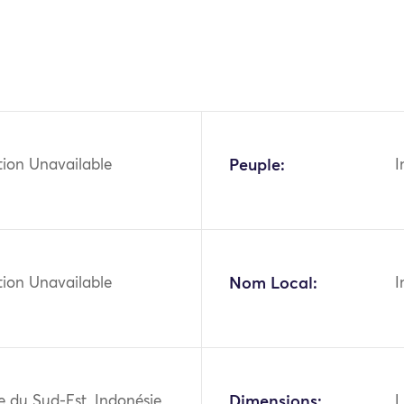
tion Unavailable
Peuple:
I
tion Unavailable
Nom Local:
I
ie du Sud-Est, Indonésie,
Dimensions:
L