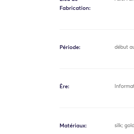
Fabrication:
Période:
début au
Ère:
Informa
Matériaux:
silk; go