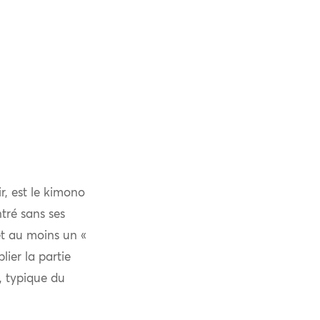
r, est le kimono
tré sans ses
 et au moins un «
lier la partie
e, typique du