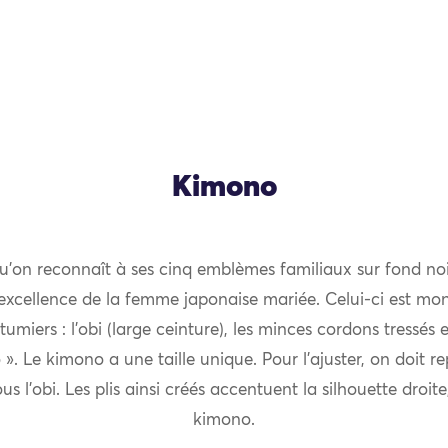
Kimono
qu’on reconnaît à ses cinq emblèmes familiaux sur fond noi
r excellence de la femme japonaise mariée. Celui-ci est mon
umiers : l’obi (large ceinture), les minces cordons tressés
. Le kimono a une taille unique. Pour l’ajuster, on doit rep
us l’obi. Les plis ainsi créés accentuent la silhouette droit
kimono.