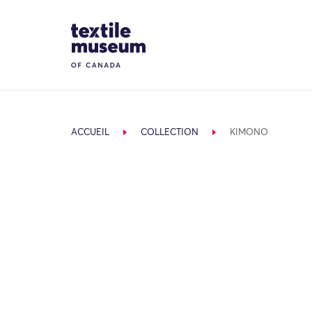
Skip to content
Site Logo
ACCUEIL
COLLECTION
KIMONO