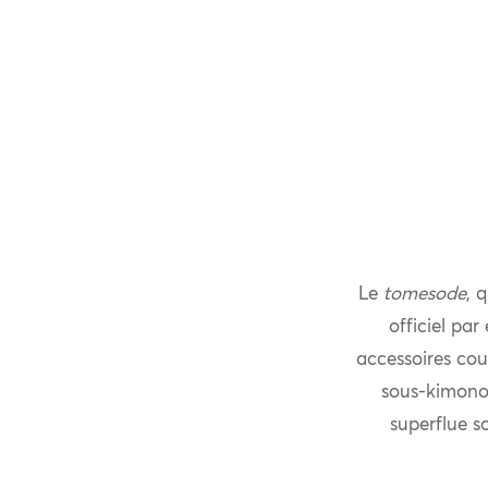
Le
tomesode
, 
officiel pa
accessoires cout
sous-kimono »
superflue so