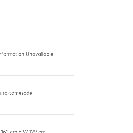
nformation Unavailable
uro-tomesode
 162 cm x W 129 cm