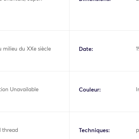
 milieu du XXe siècle
Date:
1
tion Unavailable
Couleur:
I
ld thread
Techniques:
p