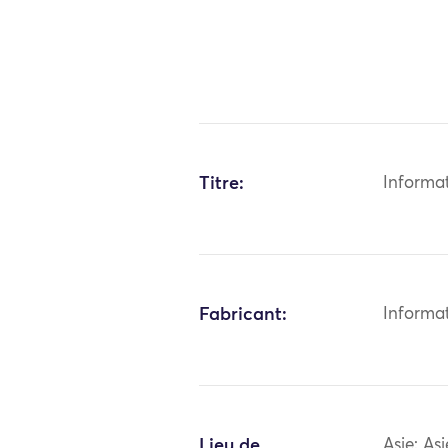
Titre:
Informa
Fabricant:
Informa
Lieu de
Asie: As