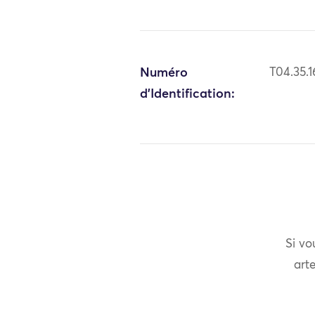
Numéro
T04.35.1
d'Identification:
Si vo
arte