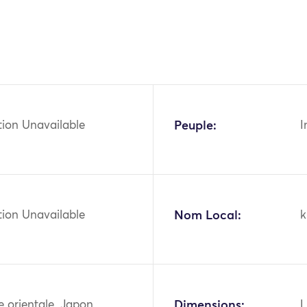
tion Unavailable
Peuple:
I
tion Unavailable
Nom Local:
k
ie orientale, Japon
Dimensions:
L