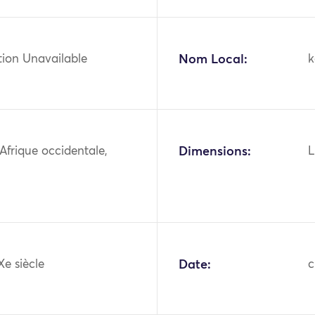
tion Unavailable
Nom Local:
k
 Afrique occidentale,
Dimensions:
L
Xe siècle
Date:
c