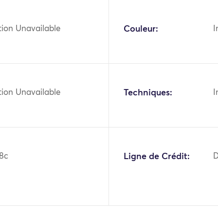
tion Unavailable
Couleur:
I
tion Unavailable
Techniques:
I
8c
Ligne de Crédit:
D