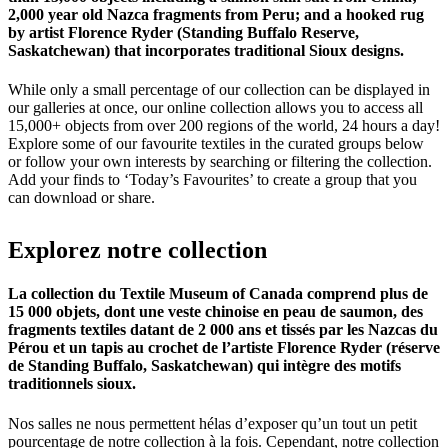
2,000 year old Nazca fragments from Peru; and a hooked rug
by artist Florence Ryder (Standing Buffalo Reserve,
Saskatchewan) that incorporates traditional Sioux designs.
While only a small percentage of our collection can be displayed in
our galleries at once, our online collection allows you to access all
15,000+ objects from over 200 regions of the world, 24 hours a day!
Explore some of our favourite textiles in the curated groups below
or follow your own interests by searching or filtering the collection.
Add your finds to ‘Today’s Favourites’ to create a group that you
can download or share.
Explorez
notre
collection
La collection du Textile Museum of Canada comprend plus de
15 000 objets, dont une veste chinoise en peau de saumon, des
fragments textiles datant de 2 000 ans et tissés par les Nazcas du
Pérou et un tapis au crochet de l’artiste Florence Ryder (réserve
de Standing Buffalo, Saskatchewan) qui intègre des motifs
traditionnels sioux.
Nos salles ne nous permettent hélas d’exposer qu’un tout un petit
pourcentage de notre collection à la fois. Cependant, notre collection