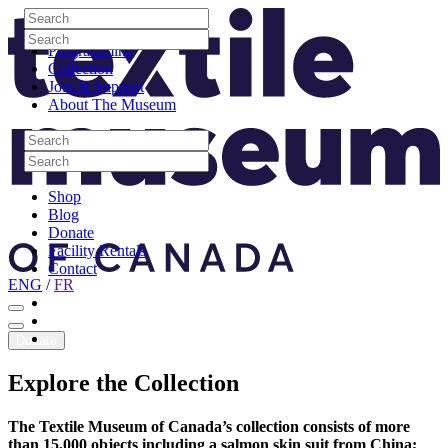
Skip to content
Search
Site Logo
Search
Visit
Search
Search
Programming
Collection
Join & Support
About The Museum
Search
Search
Search
Search
Shop
Blog
Donate
Facility Rentals
Contact
ENG
/
FR
Facebook
Instagram
Youtube
Donate
Explore
the
Collection
The Textile Museum of Canada’s collection consists of more
than 15,000 objects including a salmon skin suit from China;