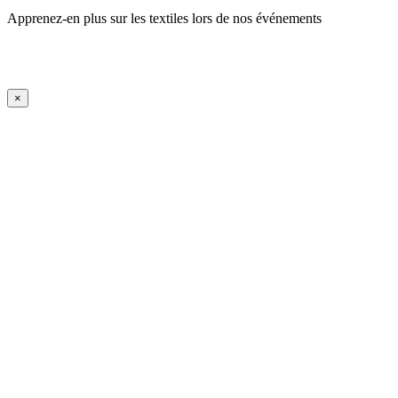
Apprenez-en plus sur les textiles lors de nos événements
En savoir plus
iFrame Title
×