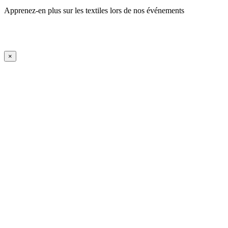
Apprenez-en plus sur les textiles lors de nos événements
En savoir plus
iFrame Title
×