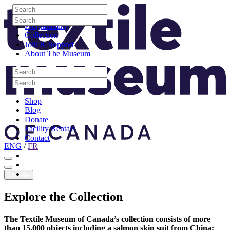
Skip to content
Search
Site Logo
Search
Visit
Search
Search
Programming
Collection
Join & Support
About The Museum
Search
Search
Search
Search
Shop
Blog
Donate
Facility Rentals
Contact
ENG
/
FR
Facebook
Instagram
Youtube
Donate
Explore
the
Collection
The Textile Museum of Canada’s collection consists of more
than 15,000 objects including a salmon skin suit from China;