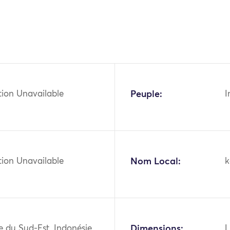
tion Unavailable
Peuple:
I
tion Unavailable
Nom Local:
k
ie du Sud-Est, Indonésie,
Dimensions:
L