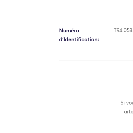
Numéro
T94.058
d'Identification:
Si vo
arte