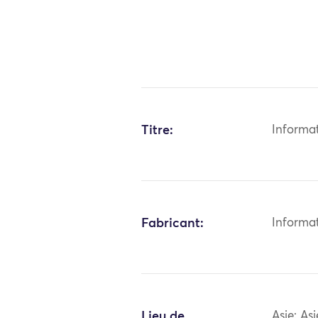
Titre:
Informa
Fabricant:
Informa
Lieu de
Asie: As