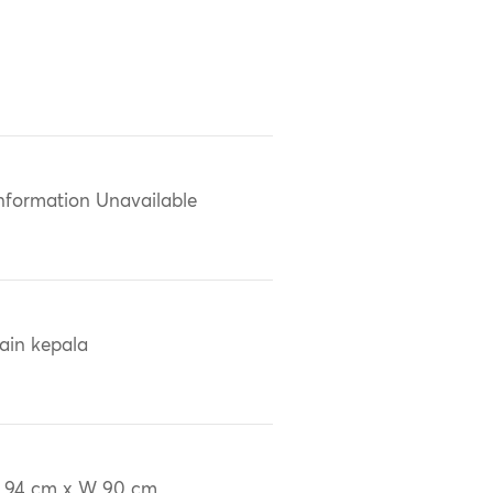
nformation Unavailable
ain kepala
 94 cm x W 90 cm