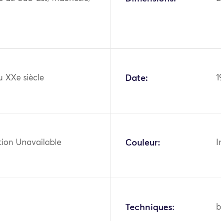
u XXe siècle
Date:
1
tion Unavailable
Couleur:
I
Techniques:
b