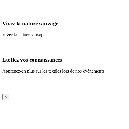
Learn More
Vivez la nature sauvage
Vivez la nature sauvage
En savoir plus
Étoffez vos connaissances
Apprenez-en plus sur les textiles lors de nos événements
En savoir plus
iFrame Title
×