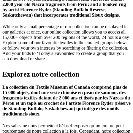
2,000 year old Nazca fragments from Peru; and a hooked rug
by artist Florence Ryder (Standing Buffalo Reserve,
Saskatchewan) that incorporates traditional Sioux designs.
While only a small percentage of our collection can be displayed in
our galleries at once, our online collection allows you to access all
15,000+ objects from over 200 regions of the world, 24 hours a day!
Explore some of our favourite textiles in the curated groups below
or follow your own interests by searching or filtering the collection.
Add your finds to ‘Today’s Favourites’ to create a group that you
can download or share.
Explorez
notre
collection
La collection du Textile Museum of Canada comprend plus de
15 000 objets, dont une veste chinoise en peau de saumon, des
fragments textiles datant de 2 000 ans et tissés par les Nazcas du
Pérou et un tapis au crochet de l’artiste Florence Ryder (réserve
de Standing Buffalo, Saskatchewan) qui intègre des motifs
traditionnels sioux.
Nos salles ne nous permettent hélas d’exposer qu’un tout un petit
pourcentage de notre collection à la fois. Cependant, notre collection