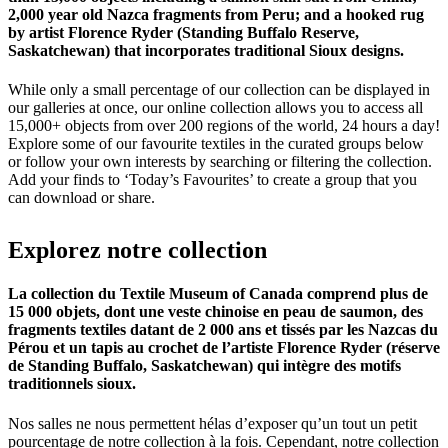
2,000 year old Nazca fragments from Peru; and a hooked rug
by artist Florence Ryder (Standing Buffalo Reserve,
Saskatchewan) that incorporates traditional Sioux designs.
While only a small percentage of our collection can be displayed in
our galleries at once, our online collection allows you to access all
15,000+ objects from over 200 regions of the world, 24 hours a day!
Explore some of our favourite textiles in the curated groups below
or follow your own interests by searching or filtering the collection.
Add your finds to ‘Today’s Favourites’ to create a group that you
can download or share.
Explorez
notre
collection
La collection du Textile Museum of Canada comprend plus de
15 000 objets, dont une veste chinoise en peau de saumon, des
fragments textiles datant de 2 000 ans et tissés par les Nazcas du
Pérou et un tapis au crochet de l’artiste Florence Ryder (réserve
de Standing Buffalo, Saskatchewan) qui intègre des motifs
traditionnels sioux.
Nos salles ne nous permettent hélas d’exposer qu’un tout un petit
pourcentage de notre collection à la fois. Cependant, notre collection