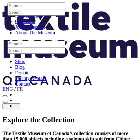
Skip to content
Search
Site Logo
Search
Visit
Search
Search
Programming
Collection
Join & Support
About The Museum
Search
Search
Search
Search
Shop
Blog
Donate
Facility Rentals
Contact
ENG
/
FR
Facebook
Instagram
Youtube
Donate
Explore
the
Collection
The Textile Museum of Canada’s collection consists of more
than 15,000 objects including a salmon skin suit from China;