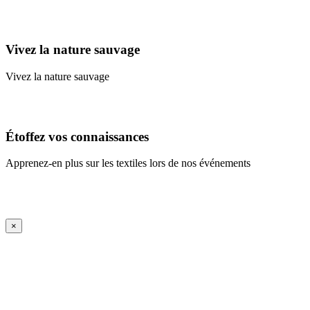
Learn More
Vivez la nature sauvage
Vivez la nature sauvage
En savoir plus
Étoffez vos connaissances
Apprenez-en plus sur les textiles lors de nos événements
En savoir plus
iFrame Title
×