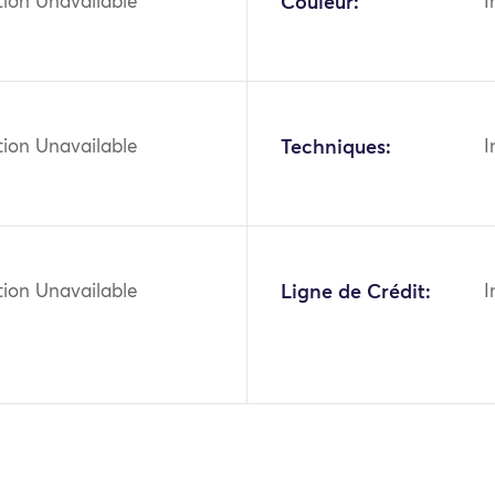
tion Unavailable
Couleur:
I
tion Unavailable
Techniques:
I
tion Unavailable
Ligne de Crédit:
I