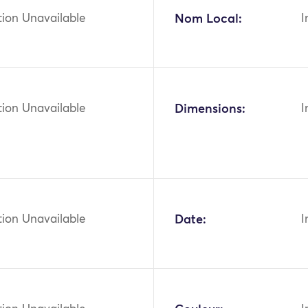
tion Unavailable
Nom Local:
I
tion Unavailable
Dimensions:
I
tion Unavailable
Date:
I