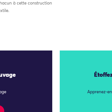
t chacun à cette construction
tile.
auvage
Étoffe
vage
Apprenez-en p