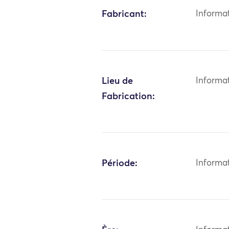
Fabricant:
Informa
Lieu de
Informa
Fabrication:
Période:
Informa