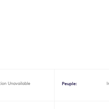
tion Unavailable
Peuple:
I