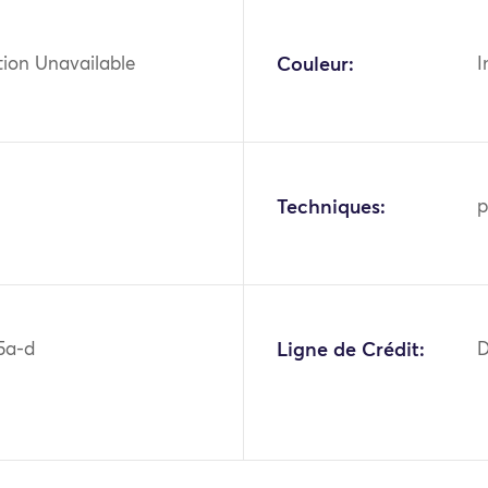
tion Unavailable
Couleur:
I
Techniques:
p
5a-d
Ligne de Crédit:
D