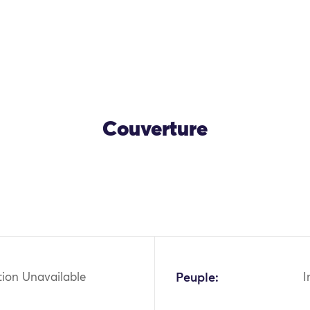
Couverture
tion Unavailable
Peuple:
I