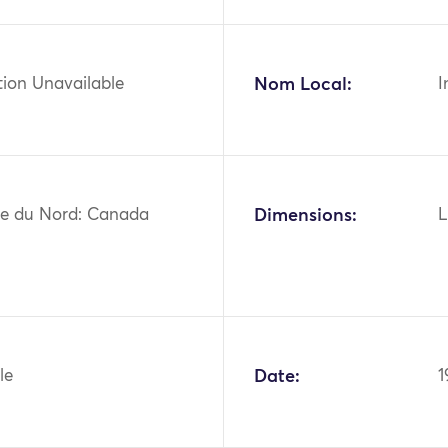
tion Unavailable
Nom Local:
I
e du Nord: Canada
Dimensions:
L
le
Date:
1