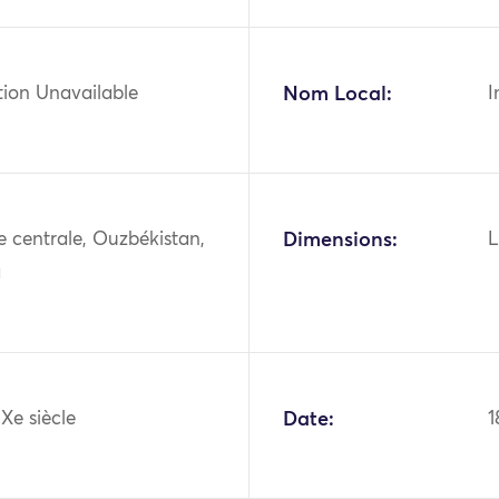
tion Unavailable
Nom Local:
I
ie centrale, Ouzbékistan,
Dimensions:
L
a
IXe siècle
Date:
1