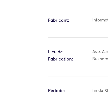
Fabricant:
Informa
Lieu de
Asie: As
Fabrication:
Bukhar
Période:
fin du X