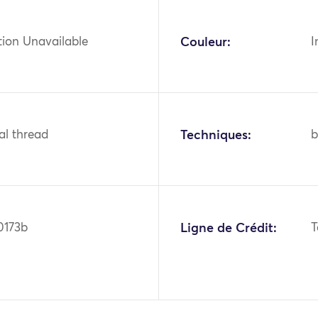
tion Unavailable
Couleur:
I
tal thread
Techniques:
b
0173b
Ligne de Crédit:
T