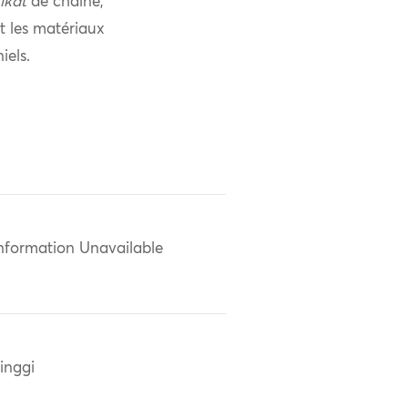
ikat
de chaîne,
nt les matériaux
iels.
nformation Unavailable
inggi