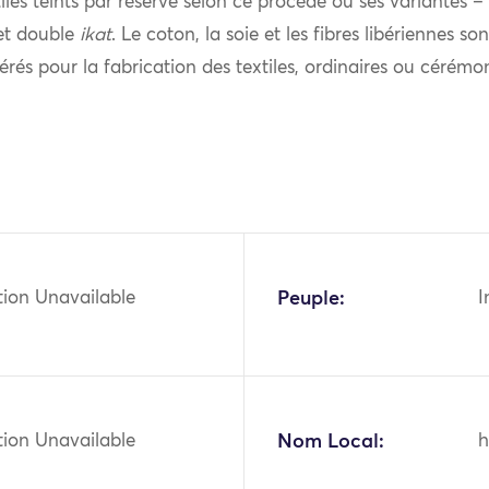
les teints par réserve selon ce procédé ou ses variantes –
et double
ikat
. Le coton, la soie et les fibres libériennes so
érés pour la fabrication des textiles, ordinaires ou cérémon
tion Unavailable
Peuple:
I
tion Unavailable
Nom Local:
h