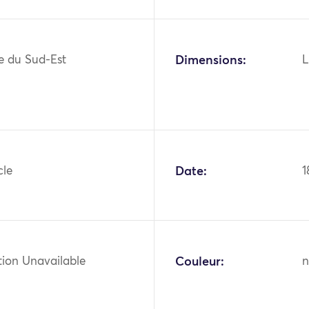
ie du Sud-Est
Dimensions:
L
cle
Date:
1
tion Unavailable
Couleur:
n