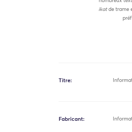
nombreux texti
ikat
de trame 
préf
Titre:
Informa
Fabricant:
Informa