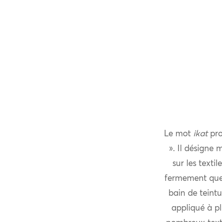
Le mot
ikat
pro
». Il désigne
sur les texti
fermement que 
bain de teintu
appliqué à pl