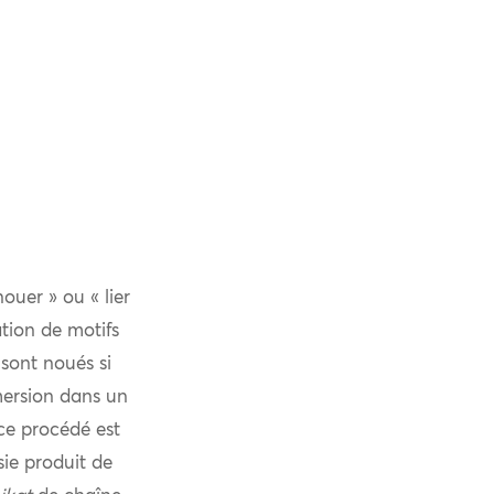
nouer » ou « lier
tion de motifs
 sont noués si
mersion dans un
 ce procédé est
sie produit de