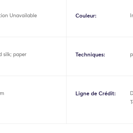
tion Unavailable
Couleur:
I
 silk; paper
Techniques:
p
2m
Ligne de Crédit:
D
T