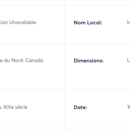
tion Unavailable
Nom Local:
I
e du Nord: Canada
Dimensions:
L
u XIXe siècle
Date:
1