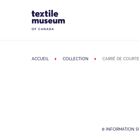
Skip to content
Site Logo
ACCUEIL
COLLECTION
CARRÉ DE COURT
© INFORMATION SU