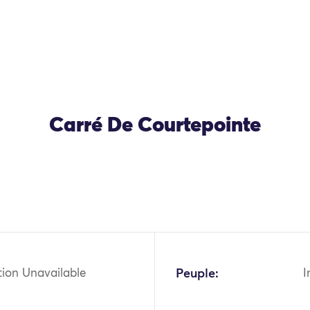
Carré De Courtepointe
OK
tion Unavailable
Peuple:
I