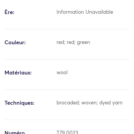
Ère:
Information Unavailable
Couleur:
red; red; green
Matériaux:
wool
Techniques:
brocaded; woven; dyed yarn
Numéro
T79.0023