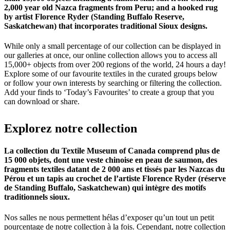
2,000 year old Nazca fragments from Peru; and a hooked rug
by artist Florence Ryder (Standing Buffalo Reserve,
Saskatchewan) that incorporates traditional Sioux designs.
While only a small percentage of our collection can be displayed in
our galleries at once, our online collection allows you to access all
15,000+ objects from over 200 regions of the world, 24 hours a day!
Explore some of our favourite textiles in the curated groups below
or follow your own interests by searching or filtering the collection.
Add your finds to ‘Today’s Favourites’ to create a group that you
can download or share.
Explorez
notre
collection
La collection du Textile Museum of Canada comprend plus de
15 000 objets, dont une veste chinoise en peau de saumon, des
fragments textiles datant de 2 000 ans et tissés par les Nazcas du
Pérou et un tapis au crochet de l’artiste Florence Ryder (réserve
de Standing Buffalo, Saskatchewan) qui intègre des motifs
traditionnels sioux.
Nos salles ne nous permettent hélas d’exposer qu’un tout un petit
pourcentage de notre collection à la fois. Cependant, notre collection