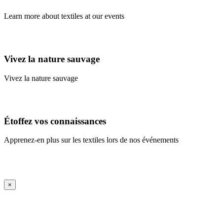
Learn more about textiles at our events
Learn More
Vivez la nature sauvage
Vivez la nature sauvage
En savoir plus
Étoffez vos connaissances
Apprenez-en plus sur les textiles lors de nos événements
En savoir plus
iFrame Title
×