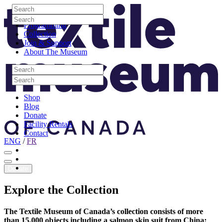
Skip to content
Search
Site Logo
Search
Visit
Search
Search
Programming
Collection
Join & Support
About The Museum
Search
Search
Search
Search
Shop
Blog
Donate
Facility Rentals
Contact
ENG
/
FR
Facebook
Instagram
Youtube
Donate
Explore
the
Collection
The Textile Museum of Canada’s collection consists of more
than 15,000 objects including a salmon skin suit from China;