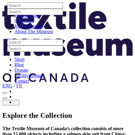
Skip to content
Search
Site Logo
Search
Visit
Search
Search
Programming
Collection
Join & Support
About The Museum
Search
Search
Search
Search
Shop
Blog
Donate
Facility Rentals
Contact
ENG
/
FR
Facebook
Instagram
Youtube
Donate
Explore
the
Collection
The Textile Museum of Canada’s collection consists of more
than 15,000 objects including a salmon skin suit from China;