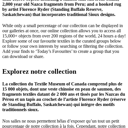
2,000 year old Nazca fragments from Peru; and a hooked rug
by artist Florence Ryder (Standing Buffalo Reserve,
Saskatchewan) that incorporates traditional Sioux designs.
While only a small percentage of our collection can be displayed in
our galleries at once, our online collection allows you to access all
15,000+ objects from over 200 regions of the world, 24 hours a day!
Explore some of our favourite textiles in the curated groups below
or follow your own interests by searching or filtering the collection.
Add your finds to ‘Today’s Favourites’ to create a group that you
can download or share.
Explorez
notre
collection
La collection du Textile Museum of Canada comprend plus de
15 000 objets, dont une veste chinoise en peau de saumon, des
fragments textiles datant de 2 000 ans et tissés par les Nazcas du
Pérou et un tapis au crochet de l’artiste Florence Ryder (réserve
de Standing Buffalo, Saskatchewan) qui intègre des motifs
traditionnels sioux.
Nos salles ne nous permettent hélas d’exposer qu’un tout un petit
pourcentage de notre collection à la fois. Cependant, notre collection