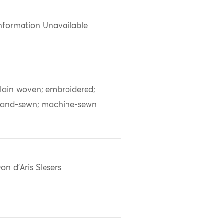
nformation Unavailable
lain woven; embroidered;
and-sewn; machine-sewn
on d'Aris Slesers