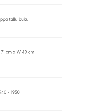
ippa tallu buku
 71 cm x W 49 cm
940 - 1950