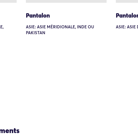
Pantalon
Pantalo
E,
ASIE: ASIE MÉRIDIONALE, INDE OU
ASIE: ASIE
PAKISTAN
ements