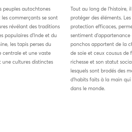
es peuples autochtones
Tout au long de l’histoire, i
et les commerçants se sont
protéger des éléments. Les
res révélant des traditions
protection efficaces, perme
ies populaires d’Inde et du
sentiment d’appartenance 
ne, les tapis perses du
ponchos apportent de la chal
 centrale et une vaste
de soie et ceux cousus de fi
t une cultures distinctes
richesse et son statut soci
lesquels sont brodés des m
d’habits faits à la main qu
dans le monde.