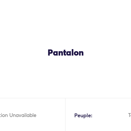
Pantalon
OK
tion Unavailable
Peuple:
T