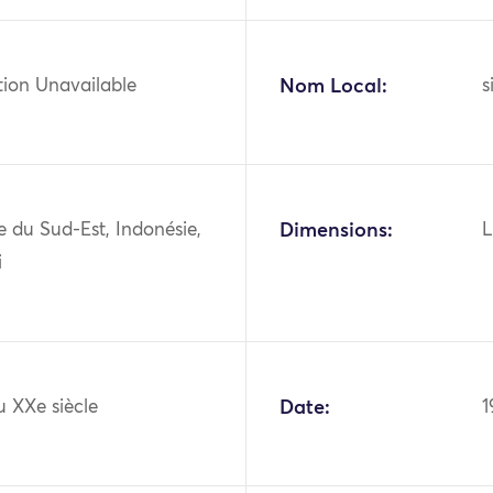
tion Unavailable
Nom Local:
s
ie du Sud-Est, Indonésie,
Dimensions:
L
i
u XXe siècle
Date:
1