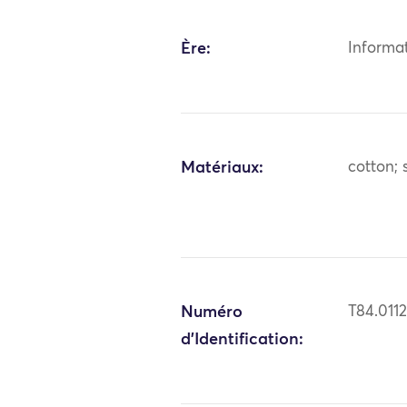
Ère:
Informa
Matériaux:
cotton; s
Numéro
T84.011
d'Identification: