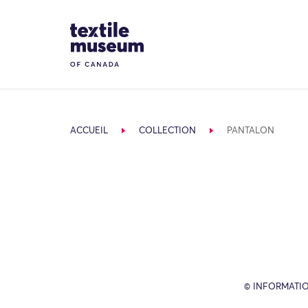
Skip to content
Site Logo
ACCUEIL
COLLECTION
PANTALON
© INFORMATIO