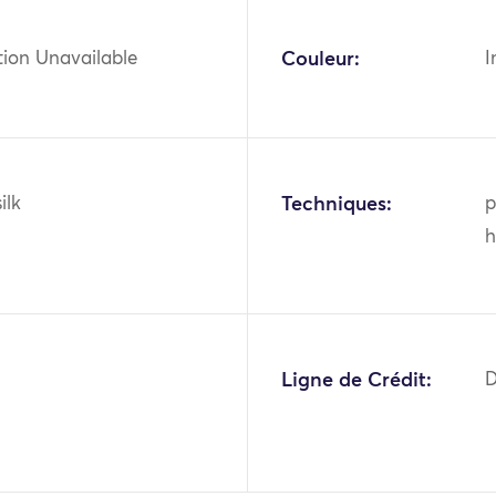
tion Unavailable
Couleur:
I
ilk
Techniques:
p
h
2
Ligne de Crédit:
D