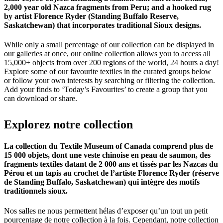
2,000 year old Nazca fragments from Peru; and a hooked rug
by artist Florence Ryder (Standing Buffalo Reserve,
Saskatchewan) that incorporates traditional Sioux designs.
While only a small percentage of our collection can be displayed in
our galleries at once, our online collection allows you to access all
15,000+ objects from over 200 regions of the world, 24 hours a day!
Explore some of our favourite textiles in the curated groups below
or follow your own interests by searching or filtering the collection.
Add your finds to ‘Today’s Favourites’ to create a group that you
can download or share.
Explorez
notre
collection
La collection du Textile Museum of Canada comprend plus de
15 000 objets, dont une veste chinoise en peau de saumon, des
fragments textiles datant de 2 000 ans et tissés par les Nazcas du
Pérou et un tapis au crochet de l’artiste Florence Ryder (réserve
de Standing Buffalo, Saskatchewan) qui intègre des motifs
traditionnels sioux.
Nos salles ne nous permettent hélas d’exposer qu’un tout un petit
pourcentage de notre collection à la fois. Cependant, notre collection