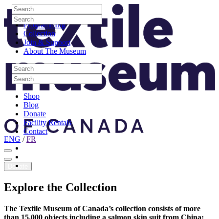
Skip to content
Search
Site Logo
Search
Visit
Search
Search
Programming
Collection
Join & Support
About The Museum
Search
Search
Search
Search
Shop
Blog
Donate
Facility Rentals
Contact
ENG
/
FR
Facebook
Instagram
Youtube
Donate
Explore
the
Collection
The Textile Museum of Canada’s collection consists of more
than 15,000 objects including a salmon skin suit from China;