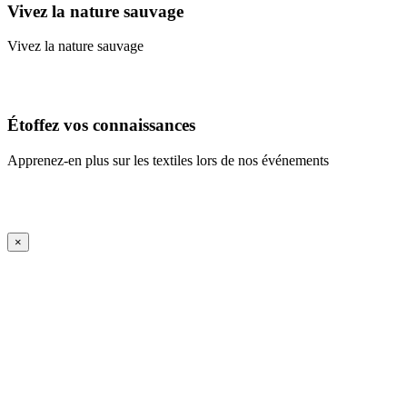
Vivez la nature sauvage
Vivez la nature sauvage
En savoir plus
Étoffez vos connaissances
Apprenez-en plus sur les textiles lors de nos événements
En savoir plus
iFrame Title
×