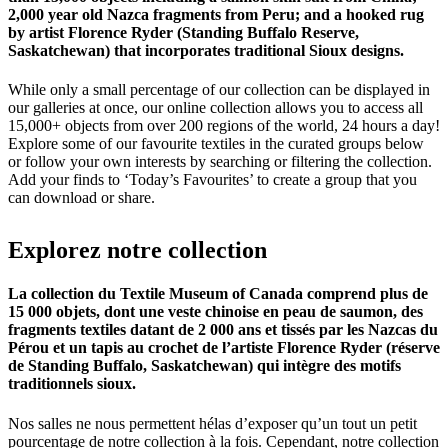
2,000 year old Nazca fragments from Peru; and a hooked rug
by artist Florence Ryder (Standing Buffalo Reserve,
Saskatchewan) that incorporates traditional Sioux designs.
While only a small percentage of our collection can be displayed in
our galleries at once, our online collection allows you to access all
15,000+ objects from over 200 regions of the world, 24 hours a day!
Explore some of our favourite textiles in the curated groups below
or follow your own interests by searching or filtering the collection.
Add your finds to ‘Today’s Favourites’ to create a group that you
can download or share.
Explorez
notre
collection
La collection du Textile Museum of Canada comprend plus de
15 000 objets, dont une veste chinoise en peau de saumon, des
fragments textiles datant de 2 000 ans et tissés par les Nazcas du
Pérou et un tapis au crochet de l’artiste Florence Ryder (réserve
de Standing Buffalo, Saskatchewan) qui intègre des motifs
traditionnels sioux.
Nos salles ne nous permettent hélas d’exposer qu’un tout un petit
pourcentage de notre collection à la fois. Cependant, notre collection