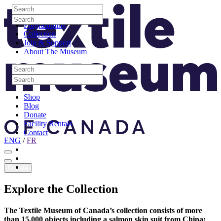
Skip to content
Search
Site Logo
Search
Visit
Search
Search
Programming
Collection
Join & Support
About The Museum
Search
Search
Search
Search
Shop
Blog
Donate
Facility Rentals
Contact
ENG
/
FR
Facebook
Instagram
Youtube
Donate
Explore
the
Collection
The Textile Museum of Canada’s collection consists of more
than 15,000 objects including a salmon skin suit from China;