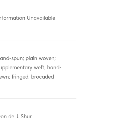
nformation Unavailable
and-spun; plain woven;
upplementary weft; hand-
ewn; fringed; brocaded
on de J. Shur