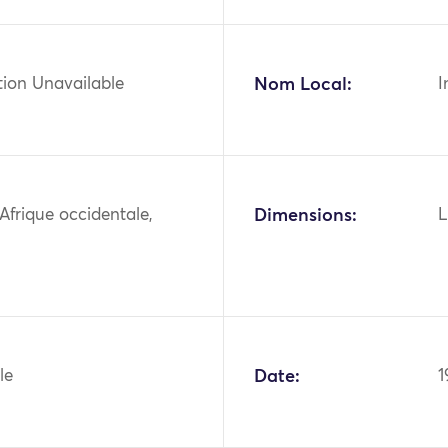
tion Unavailable
Nom Local:
I
 Afrique occidentale,
Dimensions:
L
le
Date:
1