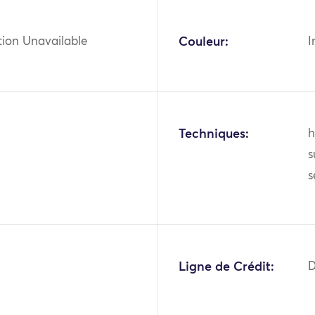
tion Unavailable
Couleur:
I
Techniques:
h
s
s
Ligne de Crédit:
D