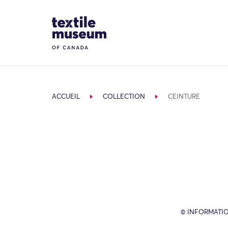
Skip to content
Site Logo
ACCUEIL
COLLECTION
CEINTURE
© INFORMATIO