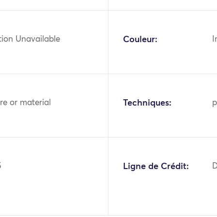
tion Unavailable
Couleur:
I
bre or material
Techniques:
p
5
Ligne de Crédit:
D