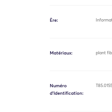
Ère:
Informa
Matériaux:
plant fi
Numéro
T85.015
d'Identification: