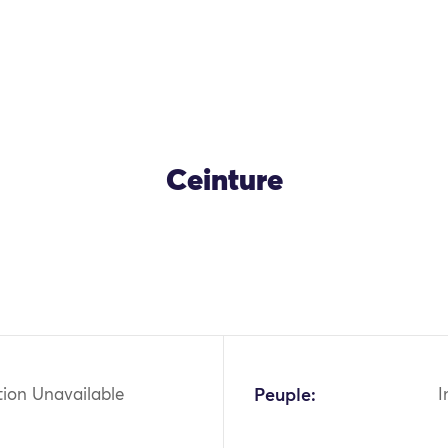
Ceinture
OK
tion Unavailable
Peuple:
I