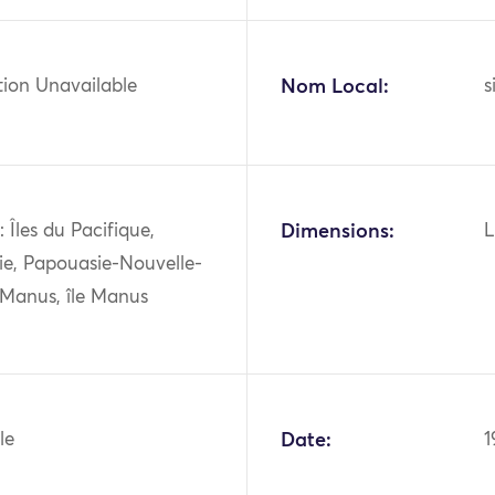
tion Unavailable
Nom Local:
s
 Îles du Pacifique,
Dimensions:
L
ie, Papouasie-Nouvelle-
 Manus, île Manus
le
Date:
1