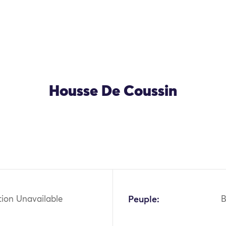
Housse De Coussin
OK
tion Unavailable
Peuple:
B