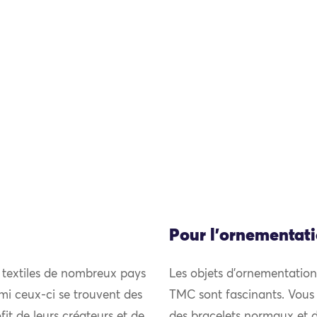
Pour l'ornementat
 textiles de nombreux pays
Les objets d’ornementation 
mi ceux-ci se trouvent des
TMC sont fascinants. Vous p
it de leurs créateurs et de
des bracelets normaux et de