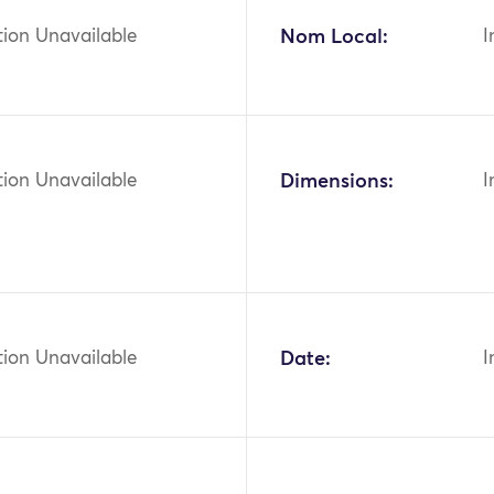
tion Unavailable
Nom Local:
I
tion Unavailable
Dimensions:
I
tion Unavailable
Date:
I