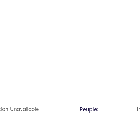
tion Unavailable
Peuple:
I