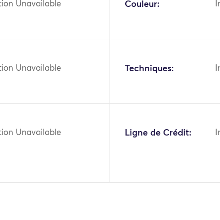
tion Unavailable
Couleur:
I
tion Unavailable
Techniques:
I
tion Unavailable
Ligne de Crédit:
I