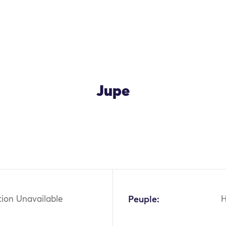
Jupe
OK
tion Unavailable
Peuple: