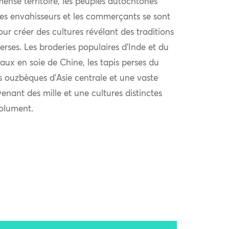
ense territoire, les peuples autochtones
 les envahisseurs et les commerçants se sont
r créer des cultures révélant des traditions
verses. Les broderies populaires d’Inde et du
aux en soie de Chine, les tapis perses du
s ouzbèques d’Asie centrale et une vaste
venant des mille et une cultures distinctes
solument.