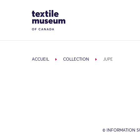
Skip to content
Site Logo
ACCUEIL
COLLECTION
JUPE
© INFORMATION SU