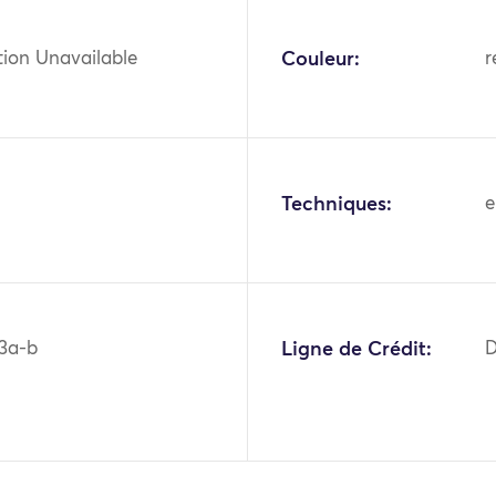
tion Unavailable
Couleur:
r
Techniques:
e
3a-b
Ligne de Crédit:
D