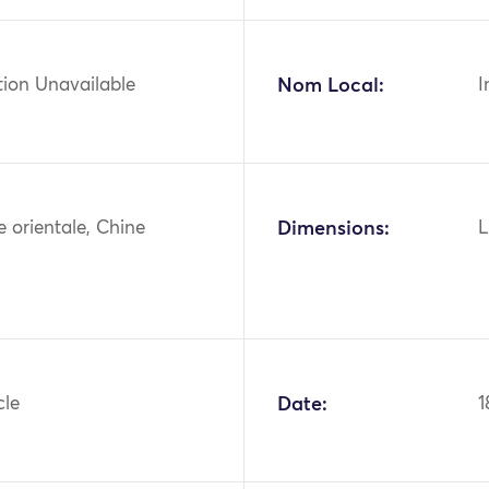
tion Unavailable
Nom Local:
I
ie orientale, Chine
Dimensions:
L
cle
Date:
1