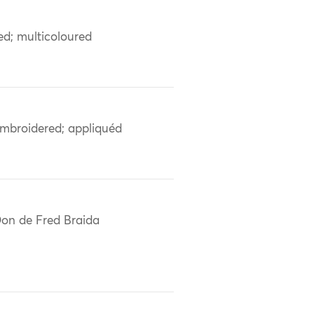
ed; multicoloured
mbroidered; appliquéd
on de Fred Braida