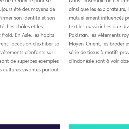
uve de créativité pour se
Dans l’ensemble de cet imm
ujours été des moyens de
ainsi que les explorateurs,
firmer son identité et son
mutuellement influencés pou
 Les châles et les
textiles aussi riches que di
froid. En Asie, les habits
Pakistan, les vêtements roy
rent l’occasion d’exhiber sa
Moyen-Orient, les broderie
s vêtements d’enfants sur
série de tissus à motifs pro
s sont de superbes exemples
d’Indonésie sont à voir ab
es cultures vivantes partout