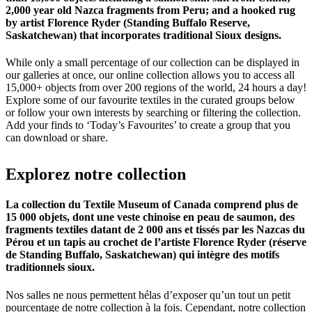
2,000 year old Nazca fragments from Peru; and a hooked rug
by artist Florence Ryder (Standing Buffalo Reserve,
Saskatchewan) that incorporates traditional Sioux designs.
While only a small percentage of our collection can be displayed in
our galleries at once, our online collection allows you to access all
15,000+ objects from over 200 regions of the world, 24 hours a day!
Explore some of our favourite textiles in the curated groups below
or follow your own interests by searching or filtering the collection.
Add your finds to ‘Today’s Favourites’ to create a group that you
can download or share.
Explorez
notre
collection
La collection du Textile Museum of Canada comprend plus de
15 000 objets, dont une veste chinoise en peau de saumon, des
fragments textiles datant de 2 000 ans et tissés par les Nazcas du
Pérou et un tapis au crochet de l’artiste Florence Ryder (réserve
de Standing Buffalo, Saskatchewan) qui intègre des motifs
traditionnels sioux.
Nos salles ne nous permettent hélas d’exposer qu’un tout un petit
pourcentage de notre collection à la fois. Cependant, notre collection