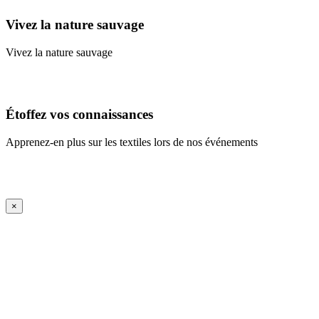
Vivez la nature sauvage
Vivez la nature sauvage
En savoir plus
Étoffez vos connaissances
Apprenez-en plus sur les textiles lors de nos événements
En savoir plus
iFrame Title
×