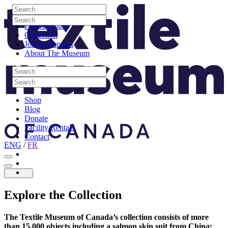
Skip to content
Search
Site Logo
Search
Visit
Search
Search
Programming
Collection
Join & Support
About The Museum
Search
Search
Search
Search
Shop
Blog
Donate
Facility Rentals
Contact
ENG
/
FR
Facebook
Instagram
Youtube
Donate
Explore
the
Collection
The Textile Museum of Canada’s collection consists of more
than 15,000 objects including a salmon skin suit from China;